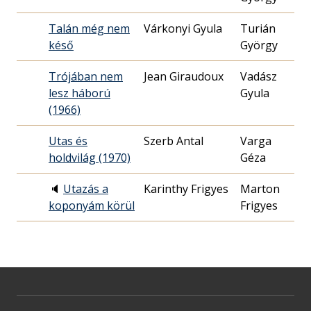
Talán még nem
Várkonyi Gyula
Turián
196
késő
György
08.
Trójában nem
Jean Giraudoux
Vadász
196
lesz háború
Gyula
12.
(1966)
Utas és
Szerb Antal
Varga
197
holdvilág (1970)
Géza
14.
🔈
Utazás a
Karinthy Frigyes
Marton
197
koponyám körül
Frigyes
11.