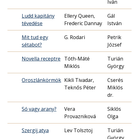
Iván
Ludd kapitány
Ellery Queen,
Gál
197
tévedése
Frederic Dannay
István
02.
Mit tud egy
G. Rodari
Petrik
196
sétabot?
József
28.
Novella receptre
Tóth-Máté
Turián
197
Miklós
György
29.
Oroszlánkörmök
Kikli Tivadar,
Cserés
196
Teknős Péter
Miklós
28.
dr.
Só vagy arany?
Vera
Siklós
197
Provazniková
Olga
18.
Szergij atya
Lev Tolsztoj
Turián
196
György
19.