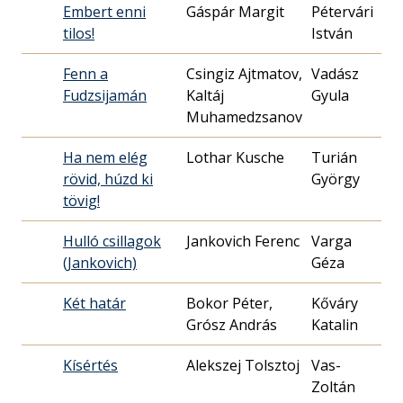
Embert enni
Gáspár Margit
Pétervári
197
tilos!
István
14.
Fenn a
Csingiz Ajtmatov,
Vadász
197
Fudzsijamán
Kaltáj
Gyula
18.
Muhamedzsanov
Ha nem elég
Lothar Kusche
Turián
197
rövid, húzd ki
György
29.
tövig!
Hulló csillagok
Jankovich Ferenc
Varga
196
(Jankovich)
Géza
20.
Két határ
Bokor Péter,
Kőváry
197
Grósz András
Katalin
19.
Kísértés
Alekszej Tolsztoj
Vas-
198
Zoltán
10.