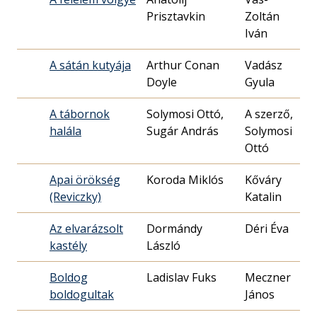
Prisztavkin
Zoltán
09.
Iván
A sátán kutyája
Arthur Conan
Vadász
196
Doyle
Gyula
13.
A tábornok
Solymosi Ottó,
A szerző,
197
halála
Sugár András
Solymosi
29.
Ottó
Apai örökség
Koroda Miklós
Kőváry
197
(Reviczky)
Katalin
09.
Az elvarázsolt
Dormándy
Déri Éva
196
kastély
László
26.
Boldog
Ladislav Fuks
Meczner
198
boldogultak
János
21.