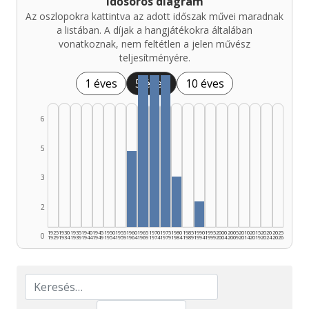
Idősoros diagram
Az oszlopokra kattintva az adott időszak művei maradnak
a listában. A díjak a hangjátékokra általában
vonatkoznak, nem feltétlen a jelen művész
teljesítményére.
1 éves
5 éves
10 éves
6
5
3
2
1925
1930
1935
1940
1945
1950
1955
1960
1965
1970
1975
1980
1985
1990
1995
2000
2005
2010
2015
2020
2025
0
1929
1934
1939
1944
1949
1954
1959
1964
1969
1974
1979
1984
1989
1994
1999
2004
2009
2014
2019
2024
2026