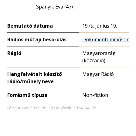
Spányik Éva (47)
Bemutató dátuma
1975. június 19.
Rádiós műfaji besorolás
Dokumentumműsor
Régió
Magyarország
(közrádió)
Hangfelvételt készítő
Magyar Rádió
rádió/műhely neve
Forrásmű típusa
Non-fiction
Létrehozva: 2021. 09. 28.; Revíziók: 2024. 04. 05.