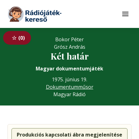
Tovább a navigációhoz
Tovább a tartalomhoz
Menü
0
Bokor Péter
Grósz András
Két határ
Magyar dokumentumjáték
1975. június 19.
Dokumentumműsor
Magyar Rádió
Produkciós kapcsolati ábra megjelenítése