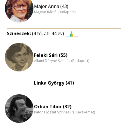
Major Anna (43)
Magyar Rádió (Budapest)
Színészek:
(4 fő, átl. 44 év)
Életkori
eloszlás
nagyítása
Feleki Sári (55)
Állami Déryné Színház (Budapest)
Linka György (41)
Orbán Tibor (32)
Katona József Színház (?) (Kecskemét)