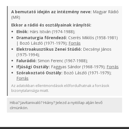
A bemutató idején az intézmény neve:
Magyar Rádió
(MR)
Ekkor a rádió és osztályainak irányítói:
Elnök:
Hárs István (1974-1988);
Dramaturgia főrendező:
Cserés Miklós (1958-1981)
| Bozó László (1971-1979);
Forrás
Elektroakusztikus Zenei Stúdió:
Decsényi János
(1975-1994);
Falurádió:
Simon Ferenc (1967-1988);
Ifjúsági Osztály:
Faggyas Sándor (1968-1979);
Forrás
Szórakoztató Osztály:
Bozó László (1971-1979);
Forrás
Az adatokban ellentmondások előfordulhatnak a források
bizonytalansága miatt.
Hiba? Javítanivaló? Hiány? Jelezd a nyitólap alján levő
címünkön.