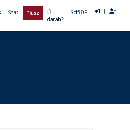
|
k
Stat
Új
ScifiDB
Plusz
darab?