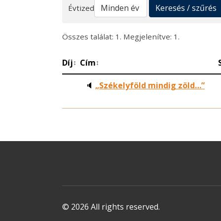
Keresés
Keresés / szűrés
Évtized
Összes találat: 1. Megjelenítve: 1.
Díj
Cím
↕
↕
🔈
„Székelyföld mindig zöld…”
© 2026 All rights reserved.