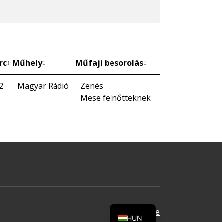
rc
Műhely
Műfaji besorolás
↕
↕
↕
2
Magyar Rádió
Zenés
Mese felnőtteknek
Oldal tetejére
HUN