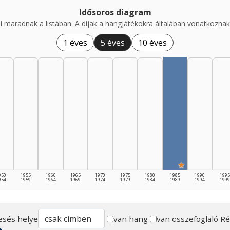
Idősoros diagram
i maradnak a listában. A díjak a hangjátékokra általában vonatkoznak,
1 éves
5 éves
10 éves
★
950
1955
1960
1965
1970
1975
1980
1985
1990
1995
954
1959
1964
1969
1974
1979
1984
1989
1994
1999
esés helye
van hang
van összefoglaló
Ré