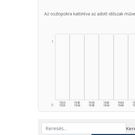
Az oszlopokra kattintva az adott időszak műve
1
1925
1930
1935
1940
1945
1
0
1929
1934
1939
1944
1949
1
Ker