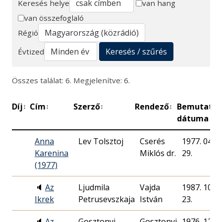
Keresés helye
van hang
van összefoglaló
Keresés
Régió
Keresés / szűrés
Évtized
Összes találat: 6. Megjelenítve: 6.
Díj
Cím
Szerző
Rendező
Bemutató
↕
↕
↕
↕
↕
dátuma
Anna
Lev Tolsztoj
Cserés
1977. 04.
Karenina
Miklós dr.
29.
(1977)
🔈
Az
Ljudmila
Vajda
1987. 10.
Ikrek
Petrusevszkaja
István
23.
🔈
Az
Gosztonyi
Gosztonyi
1976. 12.