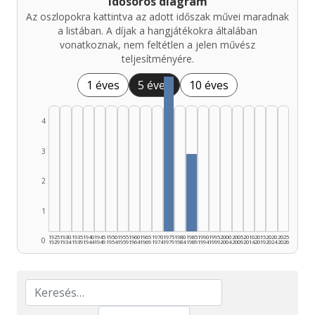
Idősoros diagram
Az oszlopokra kattintva az adott időszak művei maradnak
a listában. A díjak a hangjátékokra általában
vonatkoznak, nem feltétlen a jelen művész
teljesítményére.
1 éves
5 éves
10 éves
4
3
2
1
1925
1930
1935
1940
1945
1950
1955
1960
1965
1970
1975
1980
1985
1990
1995
2000
2005
2010
2015
2020
2025
0
1929
1934
1939
1944
1949
1954
1959
1964
1969
1974
1979
1984
1989
1994
1999
2004
2009
2014
2019
2024
2026