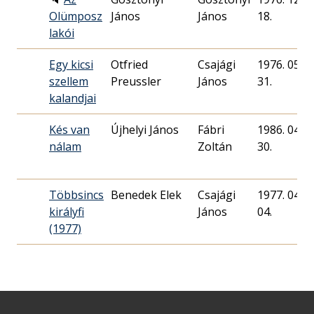
Olümposz
János
János
18.
lakói
Egy kicsi
Otfried
Csajági
1976. 05.
szellem
Preussler
János
31.
kalandjai
Kés van
Újhelyi János
Fábri
1986. 04.
nálam
Zoltán
30.
Többsincs
Benedek Elek
Csajági
1977. 04.
királyfi
János
04.
(1977)