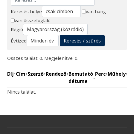
Keresés helye
van hang
van összefoglaló
Keresés
Régió
Keresés / szűrés
Évtized
Összes találat: 0. Megjelenítve: 0.
Díj
Cím
Szerző
Rendező
Bemutató
Perc
Műhely
Mű
↕
↕
↕
↕
↕
↕
↕
dátuma
be
Nincs találat.