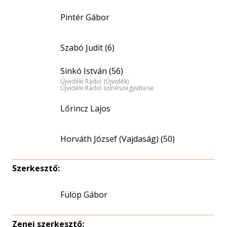
Pintér Gábor
Szabó Judit (6)
Sinkó István (56)
Újvidéki Rádió (Újvidék)
Újvidéki Rádió színészegyüttese
Lőrincz Lajos
Horváth József (Vajdaság) (50)
Szerkesztő:
Fülöp Gábor
Zenei szerkesztő: