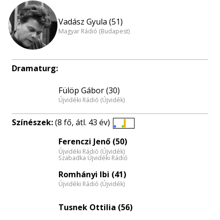
Vadász Gyula (51)
Magyar Rádió (Budapest)
Dramaturg:
Fülöp Gábor (30)
Újvidéki Rádió (Újvidék)
Színészek:
(8 fő, átl. 43 év)
Életkori
Ferenczi Jenő (50)
eloszlás
Újvidéki Rádió (Újvidék)
nagyítása
Szabadka Újvidéki Rádió
Romhányi Ibi (41)
Újvidéki Rádió (Újvidék)
Tusnek Ottilia (56)