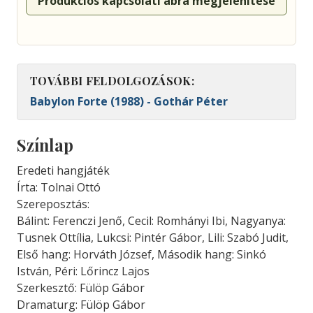
Produkciós kapcsolati ábra megjelenítése
TOVÁBBI FELDOLGOZÁSOK:
Babylon Forte (1988) - Gothár Péter
Színlap
Eredeti hangjáték
Írta: Tolnai Ottó
Szereposztás:
Bálint: Ferenczi Jenő, Cecil: Romhányi Ibi, Nagyanya:
Tusnek Ottília, Lukcsi: Pintér Gábor, Lili: Szabó Judit,
Első hang: Horváth József, Második hang: Sinkó
István, Péri: Lőrincz Lajos
Szerkesztő: Fülöp Gábor
Dramaturg: Fülöp Gábor