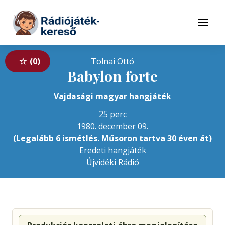
Tovább a navigációhoz
Tovább a tartalomhoz
Menü
0
Tolnai Ottó
Babylon forte
Vajdasági magyar hangjáték
25 perc
1980. december 09.
(Legalább 6 ismétlés. Műsoron tartva 30 éven át)
Eredeti hangjáték
Újvidéki Rádió