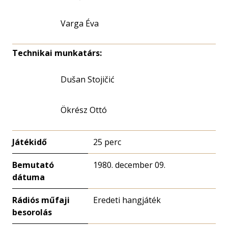
Varga Éva
Technikai munkatárs:
Dušan Stojičić
Ökrész Ottó
Játékidő
25 perc
Bemutató
1980. december 09.
dátuma
Rádiós műfaji
Eredeti hangjáték
besorolás