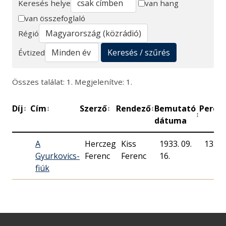
Keresés helye
van hang
van összefoglaló
Keresés
Régió
Keresés / szűrés
Évtized
Összes találat: 1. Megjelenítve: 1.
Díj
Cím
Szerző
Rendező
Bemutató
Perc
M
↕
↕
↕
↕
↕
↕
dátuma
A
Herczeg
Kiss
1933. 09.
135
Gyurkovics-
Ferenc
Ferenc
16.
fiúk