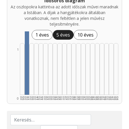
Idősoros diagram
Az oszlopokra kattintva az adott időszak művei maradnak
a listában. A díjak a hangjátékokra általában
vonatkoznak, nem feltétlen a jelen művész
teljesítményére.
1 éves
5 éves
10 éves
1
1925
1930
1935
1940
1945
1950
1955
1960
1965
1970
1975
1980
1985
1990
1995
2000
2005
2010
2015
2020
2025
0
1929
1934
1939
1944
1949
1954
1959
1964
1969
1974
1979
1984
1989
1994
1999
2004
2009
2014
2019
2024
2026