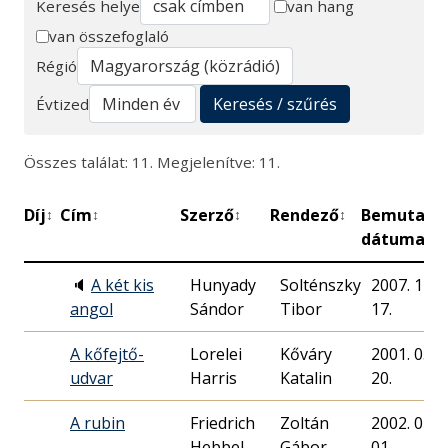
Keresés helye
van hang
van összefoglaló
Keresés
Régió
Keresés / szűrés
Évtized
Összes találat: 11. Megjelenítve: 11.
Díj
Cím
Szerző
Rendező
Bemutató
↕
↕
↕
↕
dátuma
🔈
A két kis
Hunyady
Solténszky
2007. 12.
angol
Sándor
Tibor
17.
A kőfejtő-
Lorelei
Kőváry
2001. 05.
udvar
Harris
Katalin
20.
A rubin
Friedrich
Zoltán
2002. 04.
Hebbel
Gábor
01.