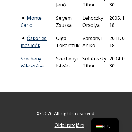
Jenő
Tibor
30.
🔈
Monte
Selyem
Lehoczky
2005. 11.
Carlo
Zsuzsa
Orsolya
18.
🔈
Őskor és
Olga
Varsányi
2011. 04.
más idők
Tokarczuk
Anikó
18.
Széchenyi
Széchenyi
Solténszky
2004. 08.
választása
István
Tibor
30.
© 2026 All rights reserved.
Oldal tetejére
HUN