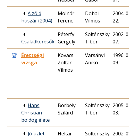
🔈
A zöld
Molnár
Dobai
2004. 01.
huszár (2004)
Ferenc
Vilmos
22.
🔈
Péterfy
Solténszky
2002. 07.
Családkeresők
Gergely
Tibor
07.
🏆
Érettségi
Kovács
Varsányi
1996. 07.
vizsga
Zoltán
Anikó
09.
Vilmos
🔈
Hans
Borbély
Solténszky
2005. 01.
Christian
Szilárd
Tibor
03.
boldog élete
🔈
Jó üzlet
Heltai
Solténszky
2002. 09.