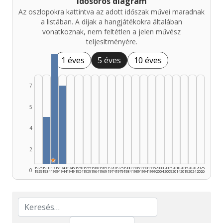
Idősoros diagram
Az oszlopokra kattintva az adott időszak művei maradnak
a listában. A díjak a hangjátékokra általában
vonatkoznak, nem feltétlen a jelen művész
teljesítményére.
1 éves
5 éves
10 éves
7
5
4
2
★
1925
1930
1935
1940
1945
1950
1955
1960
1965
1970
1975
1980
1985
1990
1995
2000
2005
2010
2015
2020
2025
0
1929
1934
1939
1944
1949
1954
1959
1964
1969
1974
1979
1984
1989
1994
1999
2004
2009
2014
2019
2024
2026