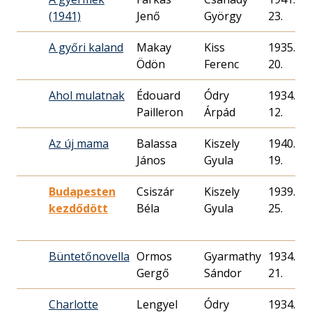
(1941)
Jenő
György
23.
A győri kaland
Makay
Kiss
1935. 10
Ödön
Ferenc
20.
Ahol mulatnak
Édouard
Ódry
1934. 06
Pailleron
Árpád
12.
Az új mama
Balassa
Kiszely
1940. 09
János
Gyula
19.
Budapesten
Csiszár
Kiszely
1939. 07
kezdődött
Béla
Gyula
25.
Büntetőnovella
Ormos
Gyarmathy
1934. 09
Gergő
Sándor
21.
Charlotte
Lengyel
Ódry
1934. 05