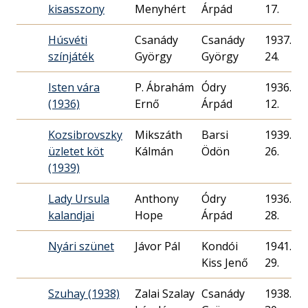
kisasszony
Menyhért
Árpád
17.
Húsvéti
Csanády
Csanády
1937. 03
színjáték
György
György
24.
Isten vára
P. Ábrahám
Ódry
1936. 05
(1936)
Ernő
Árpád
12.
Kozsibrovszky
Mikszáth
Barsi
1939. 02
üzletet köt
Kálmán
Ödön
26.
(1939)
Lady Ursula
Anthony
Ódry
1936. 03
kalandjai
Hope
Árpád
28.
Nyári szünet
Jávor Pál
Kondói
1941. 06
Kiss Jenő
29.
Szuhay (1938)
Zalai Szalay
Csanády
1938. 01