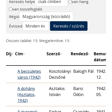
Keresés helye
van hang
van összefoglaló
Keresés
Régió
Keresés / szűrés
Évtized
Összes találat: 15. Megjelenítve: 15.
Díj
Cím
Szerző
Rendező
Bemutat
↕
↕
↕
↕
dátuma
A becsületes
Kosztolányi
Balogh Pál
1942. 07
város (1942)
Dezsőné
12.
A dohány
Asztalos
Barsi
1942. 09
(Asztalos,
István
Ödön
05.
1942)
A gyermek
Farkas
Csanády
1941. 12