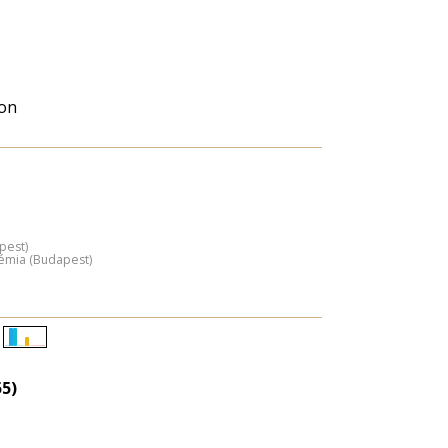
ron
pest)
émia (Budapest)
Életkori
eloszlás
55)
nagyítása