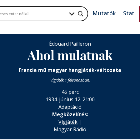
Mutatók
Stat
Édouard Pailleron
Ahol mulatnak
Francia mű magyar hangjáték-változata
Vígjáték 1 felvonásban.
45 perc
1934. június 12. 21:00
Adaptáció
Megközelítés:
Vígjáték
|
Magyar Rádió