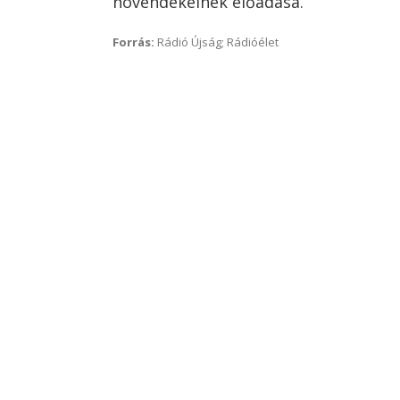
növendékeinek előadása.
Forrás:
Rádió Újság; Rádióélet