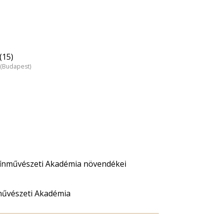
(15)
 (Budapest)
ínművészeti Akadémia növendékei
művészeti Akadémia