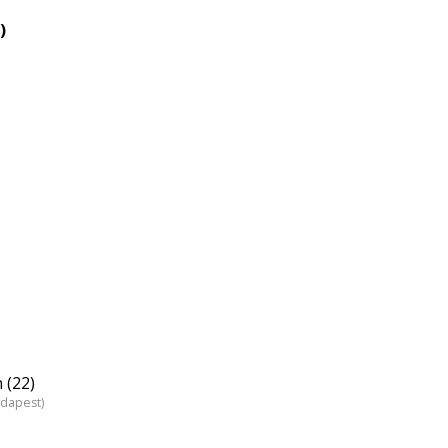
)
 (22)
udapest)