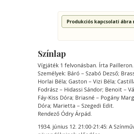
Produkciós kapcsolati ábra
Színlap
Vígjáték 1 felvonásban. Írta Pailleron
Személyek: Báró – Szabó Dezső; Brassa
Horlai Béla; Gaston – Vizi Béla; Castill
Fodrász – Hidassi Sándor; Benoit – V
Fáy-Kiss Dóra; Briasné – Pogány Mar
Dóra; Marietta – Szegedi Edit.
Rendező Ódry Árpád.
1934. június 12. 21:00-21:45: A Színm