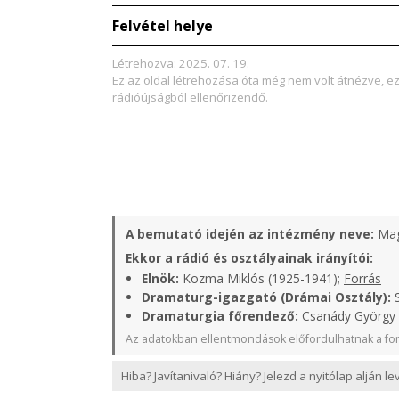
Felvétel helye
Létrehozva: 2025. 07. 19.
Ez az oldal létrehozása óta még nem volt átnézve, e
rádióújságból ellenőrizendő.
A bemutató idején az intézmény neve:
Mag
Ekkor a rádió és osztályainak irányítói:
Elnök:
Kozma Miklós (1925-1941);
Forrás
Dramaturg-igazgató (Drámai Osztály):
S
Dramaturgia főrendező:
Csanády György (
Az adatokban ellentmondások előfordulhatnak a for
Hiba? Javítanivaló? Hiány? Jelezd a nyitólap alján l