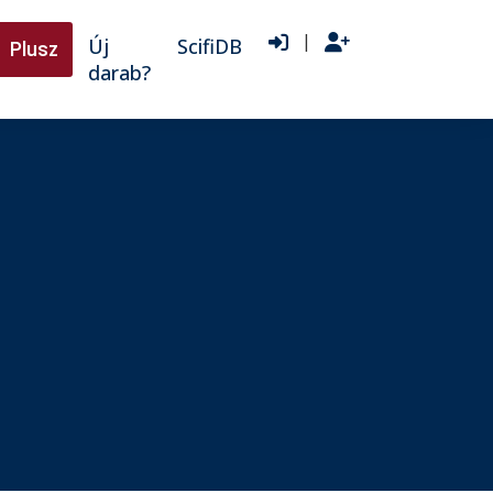
|
Új
ScifiDB
Plusz
darab?