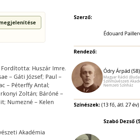
Szerző:
 megjelenítése
Édouard Paille
Rendező:
. Fordította: Huszár Imre.
Ódry Árpád (58)
e – Gáti József; Paul –
Magyar Rádió (Buda
Színművészeti Akad
ac – Péterffy Antal;
Nemzeti Színház
árkonyi Zoltán; Báróné –
git; Numezné – Kelen
Színészek:
(13 fő, átl. 27 év)
Szabó Dezső (
űvészeti Akadémia