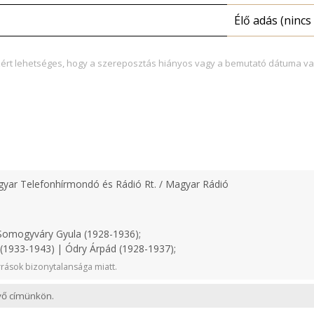
Élő adás (nincs 
zért lehetséges, hogy a szereposztás hiányos vagy a bemutató dátuma va
yar Telefonhírmondó és Rádió Rt. / Magyar Rádió
omogyváry Gyula (1928-1936);
1933-1943) | Ódry Árpád (1928-1937);
rások bizonytalansága miatt.
evő címünkön.