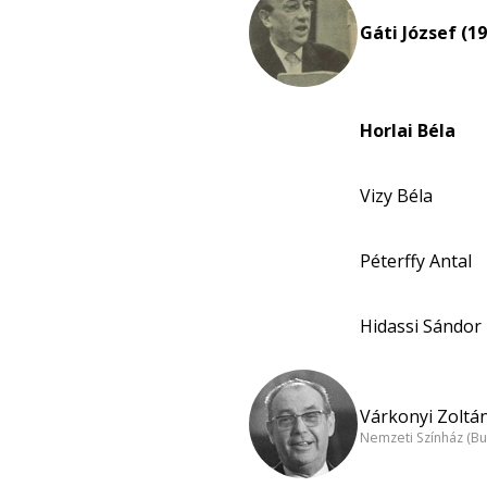
Gáti József (19
Horlai Béla
Vizy Béla
Péterffy Antal
Hidassi Sándor
Várkonyi Zoltán
Nemzeti Színház (B