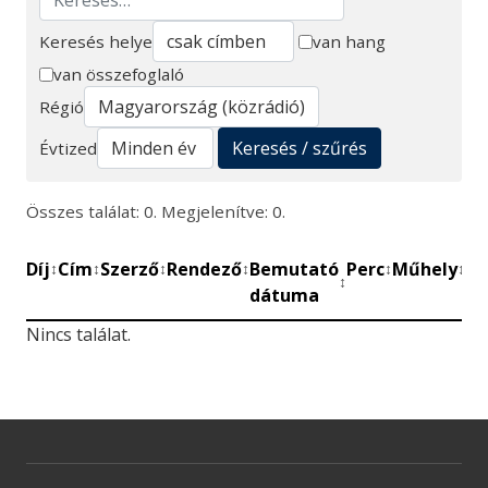
Keresés helye
van hang
van összefoglaló
Keresés
Régió
Keresés / szűrés
Évtized
Összes találat: 0. Megjelenítve: 0.
Díj
Cím
Szerző
Rendező
Bemutató
Perc
Műhely
Mű
↕
↕
↕
↕
↕
↕
↕
dátuma
be
Nincs találat.