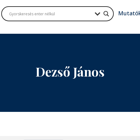
Mutató
Dezső János