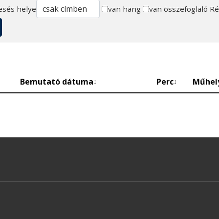
esés helye
van hang
van összefoglaló
Ré
Bemutató dátuma
Perc
Műhel
↕
↕