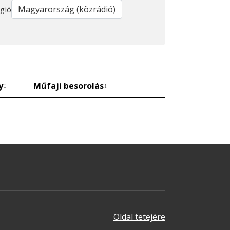
gió
y
Műfaji besorolás
↕
↕
Oldal tetejére