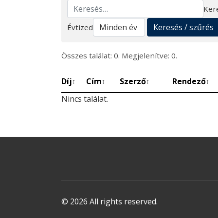
Ker
Keresés
Keresés / szűrés
Évtized
Összes találat: 0. Megjelenítve: 0.
Díj
Cím
Szerző
Rendező
↕
↕
↕
↕
Nincs találat.
© 2026 All rights reserved.