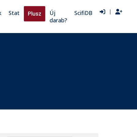
|
k
Stat
Új
ScifiDB
Plusz
darab?