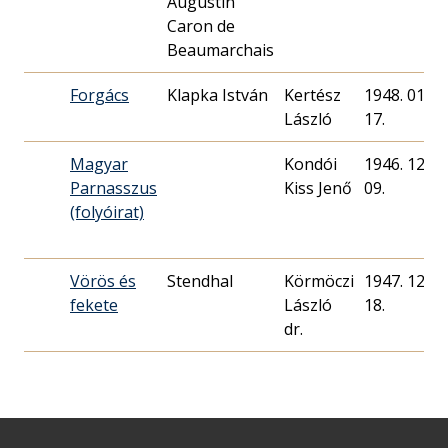
Augustin
Caron de
Beaumarchais
Forgács
Klapka István
Kertész
1948. 01.
László
17.
Magyar
Kondói
1946. 12.
Parnasszus
Kiss Jenő
09.
(folyóirat)
Vörös és
Stendhal
Körmöczi
1947. 12.
fekete
László
18.
dr.