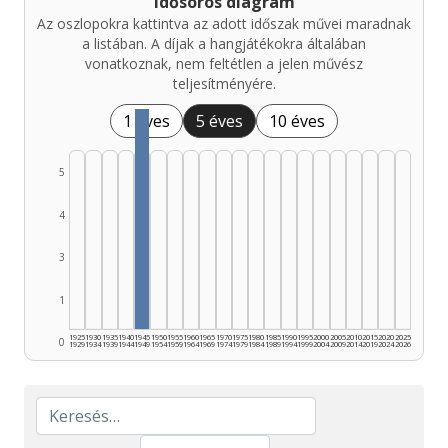
Idősoros diagram
Az oszlopokra kattintva az adott időszak művei maradnak
a listában. A díjak a hangjátékokra általában
vonatkoznak, nem feltétlen a jelen művész
teljesítményére.
1 éves
5 éves
10 éves
5
4
3
1
1925
1930
1935
1940
1945
1950
1955
1960
1965
1970
1975
1980
1985
1990
1995
2000
2005
2010
2015
2020
2025
0
1929
1934
1939
1944
1949
1954
1959
1964
1969
1974
1979
1984
1989
1994
1999
2004
2009
2014
2019
2024
2026