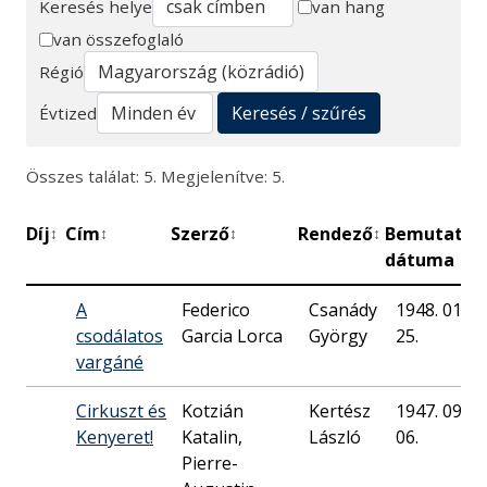
Keresés helye
van hang
van összefoglaló
Keresés
Régió
Keresés / szűrés
Évtized
Összes találat: 5. Megjelenítve: 5.
Díj
Cím
Szerző
Rendező
Bemutató
↕
↕
↕
↕
↕
dátuma
A
Federico
Csanády
1948. 01.
csodálatos
Garcia Lorca
György
25.
vargáné
Cirkuszt és
Kotzián
Kertész
1947. 09.
Kenyeret!
Katalin,
László
06.
Pierre-