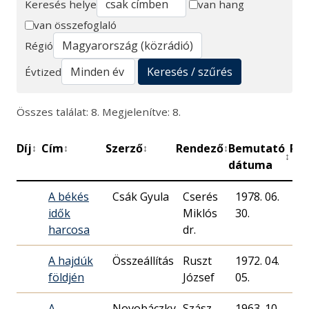
Keresés helye
van hang
van összefoglaló
Keresés
Régió
Keresés / szűrés
Évtized
Összes találat: 8. Megjelenítve: 8.
Díj
Cím
Szerző
Rendező
Bemutató
Per
↕
↕
↕
↕
↕
dátuma
A békés
Csák Gyula
Cserés
1978. 06.
idők
Miklós
30.
harcosa
dr.
A hajdúk
Összeállítás
Ruszt
1972. 04.
40
földjén
József
05.
A
Novobáczky
Szász
1963. 10.
40