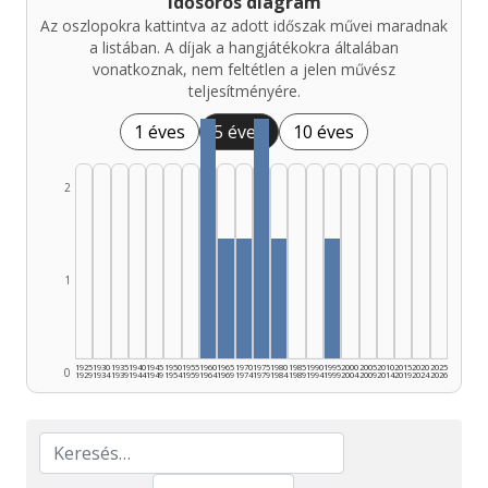
Idősoros diagram
Az oszlopokra kattintva az adott időszak művei maradnak
a listában. A díjak a hangjátékokra általában
vonatkoznak, nem feltétlen a jelen művész
teljesítményére.
1 éves
5 éves
10 éves
2
1
1925
1930
1935
1940
1945
1950
1955
1960
1965
1970
1975
1980
1985
1990
1995
2000
2005
2010
2015
2020
2025
0
1929
1934
1939
1944
1949
1954
1959
1964
1969
1974
1979
1984
1989
1994
1999
2004
2009
2014
2019
2024
2026