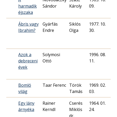
harmadik
Sándor
Károly
09.
éjszaka
Ábris vagy
Gyárfás
Siklós
1977. 10.
46
Ibrahim?
Endre
Olga
30.
Azok a
Solymosi
1996. 08.
54
debreceni
Ottó
11.
évek
Bomló
Taar Ferenc
Török
1969. 02.
51
világ
Tamás
03.
Egy lány
Rainer
Cserés
1964. 01.
65
árnyéka
Kerndl
Miklós
24.
dr.