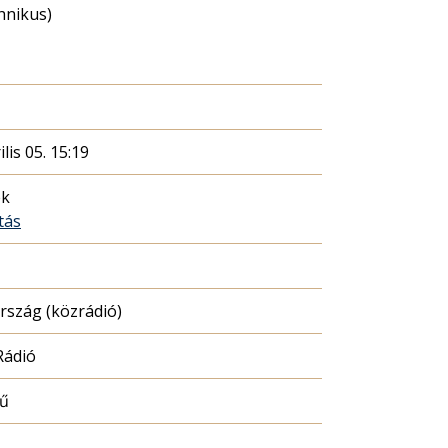
chnikus)
ilis 05. 15:19
ék
tás
szág (közrádió)
Rádió
mű