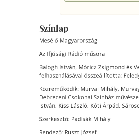
Színlap
Mesélő Magyarország
Az Ifjúsági Rádió műsora
Balogh István, Móricz Zsigmond és V
felhasználásával összeállította: Feled
Közreműködik: Murvai Mihály, Murvay
Debreceni Csokonai Színház művészei
István, Kiss László, Kóti Árpád, Sáro
Szerkesztő: Padisák Mihály
Rendező: Ruszt József