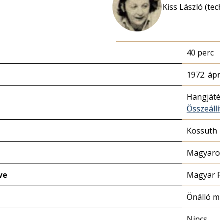
Kiss László (te
40 perc
1972. ápr
Hangját
Összeállí
Kossuth
Magyaror
ve
Magyar 
Önálló 
Nincs