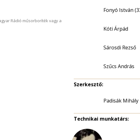
Fonyó István (3
Magyar Rádió műsorboríték vagy a
Kóti Árpád
Sárosdi Rezső
Szűcs András
Szerkesztő:
Padisák Mihály
Technikai munkatárs: