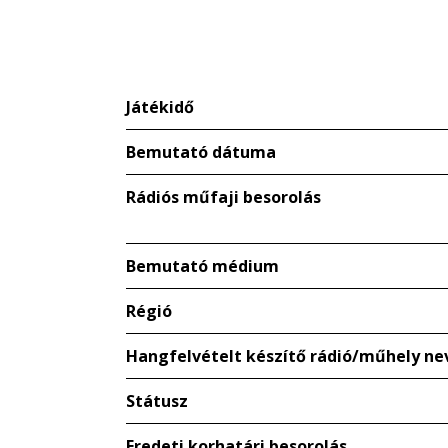
Játékidő
Bemutató dátuma
Rádiós műfaji besorolás
Bemutató médium
Régió
Hangfelvételt készítő rádió/műhely ne
Státusz
Eredeti korhatári besorolás