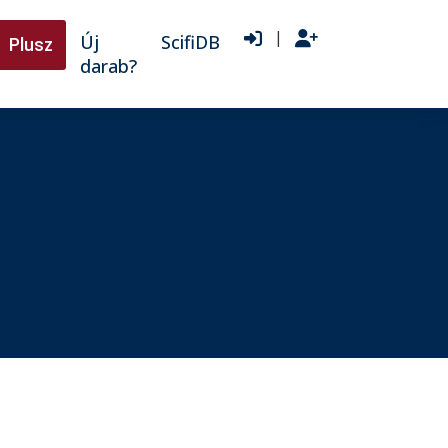
|
Új
ScifiDB
Plusz
darab?