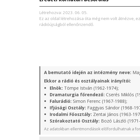
Létrehozva: 2023. 06. 05.
Ez az oldal létrehozása óta még nem volt átnézve, e
rádióújságból ellenőrizendő.
A bemutató idején az intézmény neve:
Mag
Ekkor a rádió és osztályainak irányítói:
Elnök:
Tömpe István (1962-1974);
Dramaturgia főrendező:
Cserés Miklós (1
Falurádió:
Simon Ferenc (1967-1988);
Ifjúsági Osztály:
Faggyas Sándor (1968-19
Irodalmi Főosztály:
Zentai János (1963-197
Szórakoztató Osztály:
Bozó László (1971
Az adatokban ellentmondások előfordulhatnak a for