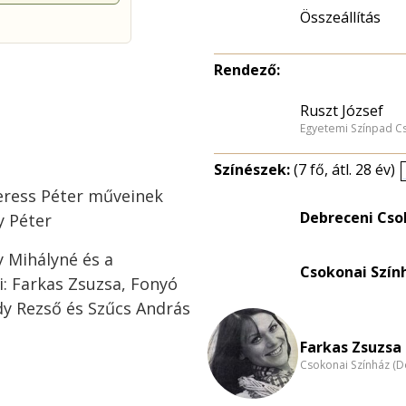
Összeállítás
Rendező:
Ruszt József
Egyetemi Színpad C
Színészek:
(7 fő, átl. 28 év)
eress Péter műveinek
Debreceni Cso
y Péter
 Mihályné és a
Csokonai Szín
: Farkas Zsuzsa, Fonyó
sdy Rezső és Szűcs András
Farkas Zsuzsa 
Csokonai Színház (