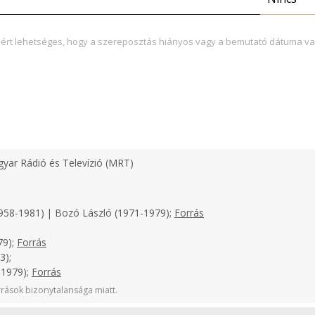
zért lehetséges, hogy a szereposztás hiányos vagy a bemutató dátuma va
yar Rádió és Televízió (MRT)
958-1981) | Bozó László (1971-1979);
Forrás
79);
Forrás
3);
-1979);
Forrás
rások bizonytalansága miatt.