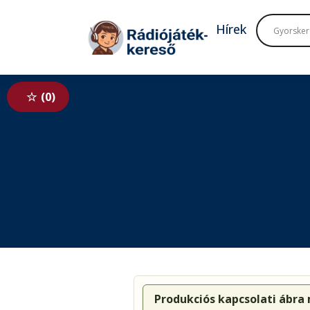
Tovább a navigációhoz
Tovább a tartalomhoz
Hírek
0
Produkciós kapcsolati ábra