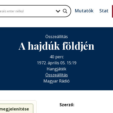
Mutatók
Stat
Összeállítás
A hajdúk földjén
40 perc
1972. április 05. 15:19
Hangjáték
Összeállítás
Magyar Rádió
Szerző:
 megjelenítése