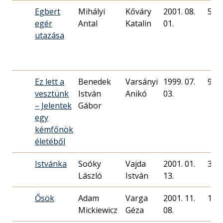
Egbert
Mihályi
Kőváry
2001. 08.
51
egér
Antal
Katalin
01.
utazása
Ez lett a
Benedek
Varsányi
1999. 07.
95
vesztünk
István
Anikó
03.
– Jelentek
Gábor
egy
kémfőnök
életéből
Istvánka
Soóky
Vajda
2001. 01.
39
László
István
13.
Ősök
Adam
Varga
2001. 11.
110
Mickiewicz
Géza
08.