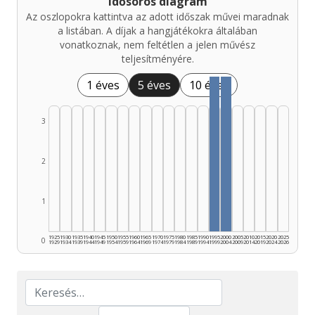
Idősoros diagram
Az oszlopokra kattintva az adott időszak művei maradnak
a listában. A díjak a hangjátékokra általában
vonatkoznak, nem feltétlen a jelen művész
teljesítményére.
1 éves
5 éves
10 éves
3
2
1
1925
1930
1935
1940
1945
1950
1955
1960
1965
1970
1975
1980
1985
1990
1995
2000
2005
2010
2015
2020
2025
0
1929
1934
1939
1944
1949
1954
1959
1964
1969
1974
1979
1984
1989
1994
1999
2004
2009
2014
2019
2024
2026