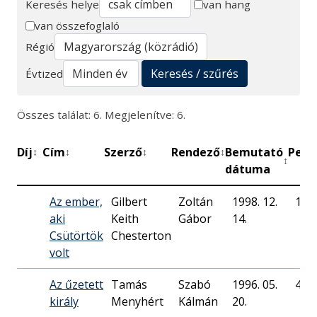
Keresés helye
van hang
van összefoglaló
Keresés
Régió
Keresés / szűrés
Évtized
Összes találat: 6. Megjelenítve: 6.
Díj
Cím
Szerző
Rendező
Bemutató
Perc
↕
↕
↕
↕
↕
dátuma
Az ember,
Gilbert
Zoltán
1998. 12.
143
aki
Keith
Gábor
14.
Csütörtök
Chesterton
volt
Az űzetett
Tamás
Szabó
1996. 05.
46
király
Menyhért
Kálmán
20.