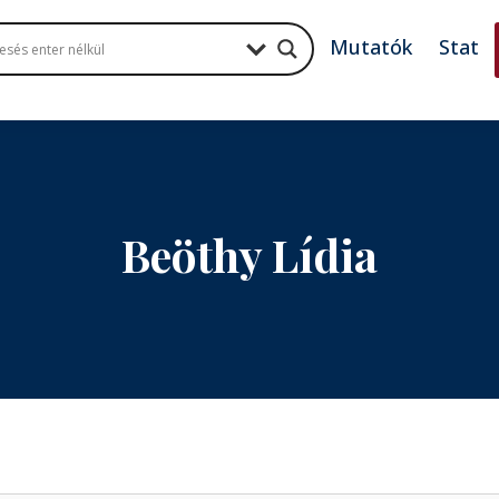
Mutatók
Stat
Beöthy Lídia