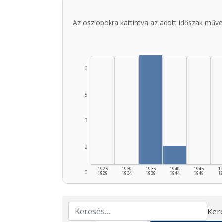
Az oszlopokra kattintva az adott időszak műve
6
5
3
2
1925
1930
1935
1940
1945
1
0
1929
1934
1939
1944
1949
1
Ker