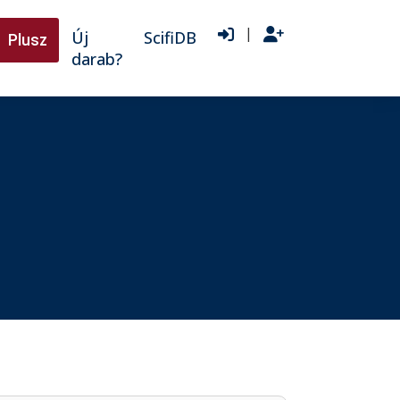
|
Új
ScifiDB
Plusz
darab?