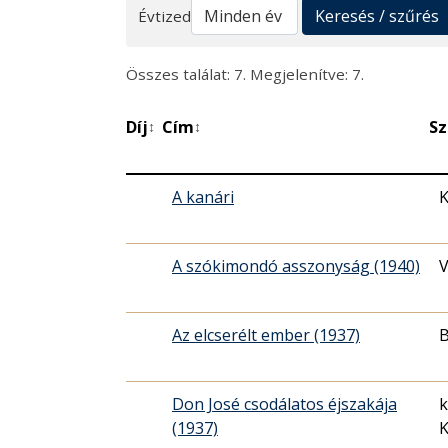
Keresés
Keresés / szűrés
Évtized
Összes találat: 7. Megjelenítve: 7.
Díj
Cím
Sz
↕
↕
A kanári
K
A szókimondó asszonyság (1940)
V
Az elcserélt ember (1937)
B
Don José csodálatos éjszakája
k
(1937)
K