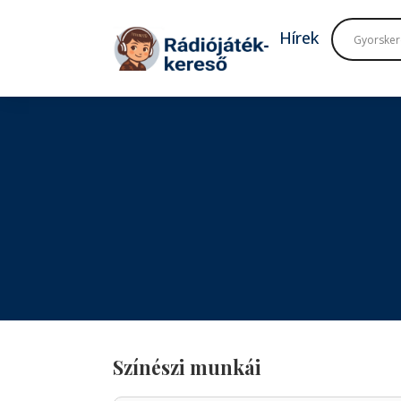
Tovább a navigációhoz
Tovább a tartalomhoz
Hírek
Színészi munkái