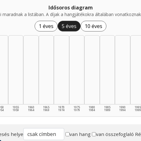
Idősoros diagram
i maradnak a listában. A díjak a hangjátékokra általában vonatkoznak,
1 éves
5 éves
10 éves
950
1955
1960
1965
1970
1975
1980
1985
1990
1995
954
1959
1964
1969
1974
1979
1984
1989
1994
1999
esés helye
van hang
van összefoglaló
Ré