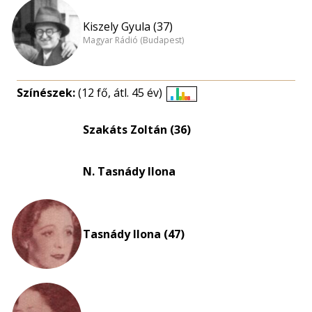
Kiszely Gyula (37)
Magyar Rádió (Budapest)
Színészek:
(12 fő, átl. 45 év)
Életkori
eloszlás
Szakáts Zoltán (36)
nagyítása
N. Tasnády Ilona
Tasnády Ilona (47)