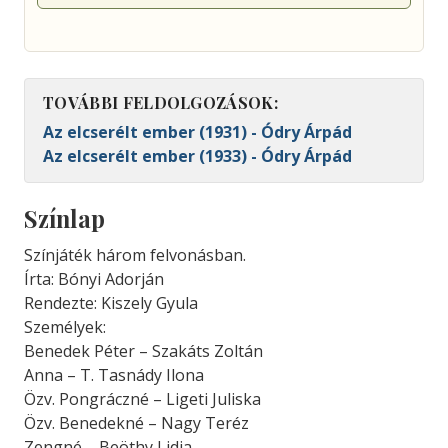
TOVÁBBI FELDOLGOZÁSOK:
Az elcserélt ember (1931) - Ódry Árpád
Az elcserélt ember (1933) - Ódry Árpád
Színlap
Színjáték három felvonásban.
Írta: Bónyi Adorján
Rendezte: Kiszely Gyula
Személyek:
Benedek Péter – Szakáts Zoltán
Anna – T. Tasnády Ilona
Özv. Pongráczné – Ligeti Juliska
Özv. Benedekné – Nagy Teréz
Zengné – Beöthy Lidia