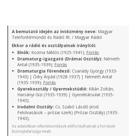
A bemutató idején az intézmény neve:
Magyar
Telefonhírmondó és Rádió Rt. / Magyar Rádió
Ekkor a rádió és osztályainak irányítói:
Elnök:
Kozma Miklós (1925-1941);
Forrás
Dramaturg-igazgató (Drámai Osztály):
Németh
Antal (1935-1939);
Forrás
Dramaturgia főrendező:
Csanády György (1933-
1943) | Ódry Árpád (1928-1937) | Németh Antal
(1935-1939);
Forrás
Gyerekosztály / Gyermekstúdió:
Kilián Zoltán,
Harsányi Gizi (1935-1939) | Gyerektársulat (1935-
1943);
Irodalmi Osztály:
Cs. Szabó László (irod.
Felolvasások – prózai szerk) (Prózai Osztály) (1935-
1943);
Az adatokban ellentmondások előfordulhatnak a források
bizonytalansága miatt.