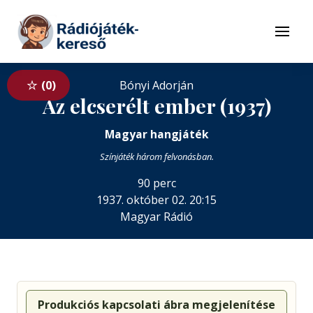
Tovább a navigációhoz
Tovább a tartalomhoz
Menü
0
Bónyi Adorján
Az elcserélt ember (1937)
Magyar hangjáték
Színjáték három felvonásban.
90 perc
1937. október 02. 20:15
Magyar Rádió
Produkciós kapcsolati ábra megjelenítése