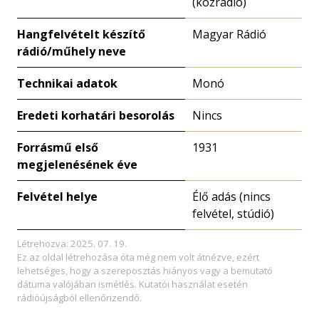
(közrádió)
Hangfelvételt készítő
Magyar Rádió
rádió/műhely neve
Technikai adatok
Monó
Eredeti korhatári besorolás
Nincs
Forrásmű első
1931
megjelenésének éve
Felvétel helye
Élő adás (nincs
felvétel, stúdió)
Létrehozva: 2025. 07. 19.
Ez az oldal létrehozása óta még nem volt átnézve, ezért
lehetséges, hogy a szereposztás hiányos vagy a bemutató
dátuma valójában ismétlés. Kutatói használat esetén
rádióújságból ellenőrizendő.