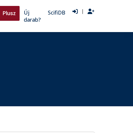
|
Új
ScifiDB
Plusz
darab?