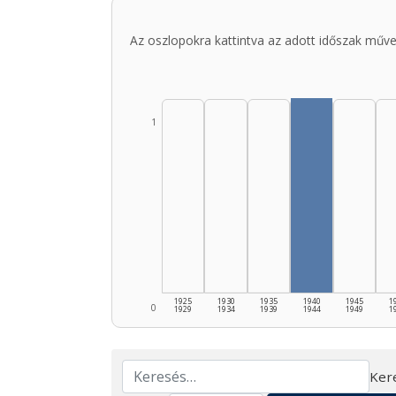
Az oszlopokra kattintva az adott időszak műve
1
1925
1930
1935
1940
1945
1
0
1929
1934
1939
1944
1949
1
Ker