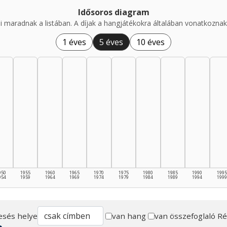
Idősoros diagram
i maradnak a listában. A díjak a hangjátékokra általában vonatkoznak,
1 éves
5 éves
10 éves
950
1955
1960
1965
1970
1975
1980
1985
1990
1995
954
1959
1964
1969
1974
1979
1984
1989
1994
1999
esés helye
van hang
van összefoglaló
Ré