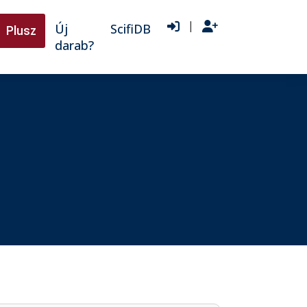
|
Új
ScifiDB
Plusz
darab?