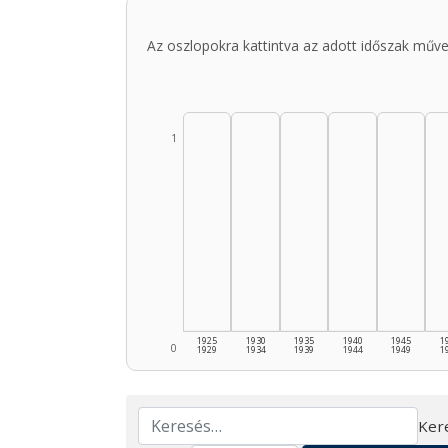
Az oszlopokra kattintva az adott időszak műve
1
1925
1930
1935
1940
1945
1
0
1929
1934
1939
1944
1949
1
Ker