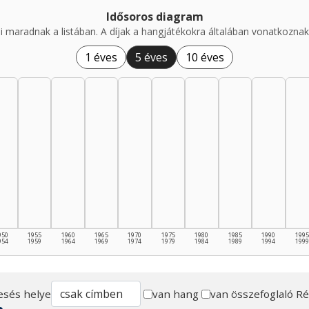
Idősoros diagram
i maradnak a listában. A díjak a hangjátékokra általában vonatkoznak,
1 éves
5 éves
10 éves
950
1955
1960
1965
1970
1975
1980
1985
1990
1995
954
1959
1964
1969
1974
1979
1984
1989
1994
1999
esés helye
van hang
van összefoglaló
Ré