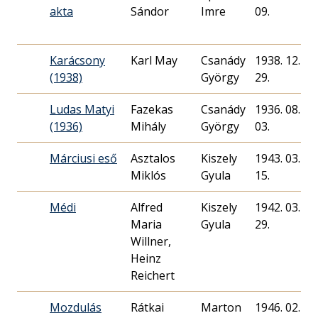
akta
Sándor
Imre
09.
Karácsony
Karl May
Csanády
1938. 12.
(1938)
György
29.
Ludas Matyi
Fazekas
Csanády
1936. 08.
(1936)
Mihály
György
03.
Márciusi eső
Asztalos
Kiszely
1943. 03.
Miklós
Gyula
15.
Médi
Alfred
Kiszely
1942. 03.
Maria
Gyula
29.
Willner,
Heinz
Reichert
Mozdulás
Rátkai
Marton
1946. 02.