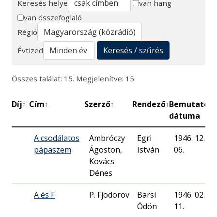
Keresés helye
van hang
van összefoglaló
Keresés
Régió
Keresés / szűrés
Évtized
Összes találat: 15. Megjelenítve: 15.
Díj
Cím
Szerző
Rendező
Bemutató
P
↕
↕
↕
↕
↕
dátuma
A csodálatos
Ambróczy
Egri
1946. 12.
pápaszem
Ágoston,
István
06.
Kovács
Dénes
A és F
P. Fjodorov
Barsi
1946. 02.
Ödön
11.