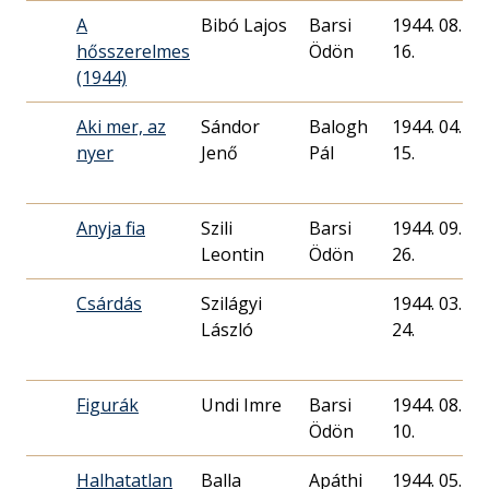
A
Bibó Lajos
Barsi
1944. 08.
hősszerelmes
Ödön
16.
(1944)
Aki mer, az
Sándor
Balogh
1944. 04.
nyer
Jenő
Pál
15.
Anyja fia
Szili
Barsi
1944. 09.
Leontin
Ödön
26.
Csárdás
Szilágyi
1944. 03.
László
24.
Figurák
Undi Imre
Barsi
1944. 08.
Ödön
10.
Halhatatlan
Balla
Apáthi
1944. 05.