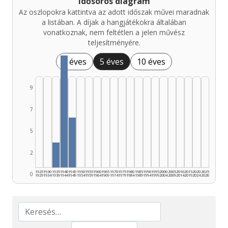
Idősoros diagram
Az oszlopokra kattintva az adott időszak művei maradnak
a listában. A díjak a hangjátékokra általában
vonatkoznak, nem feltétlen a jelen művész
teljesítményére.
1 éves
5 éves
10 éves
9
7
5
2
1925
1930
1935
1940
1945
1950
1955
1960
1965
1970
1975
1980
1985
1990
1995
2000
2005
2010
2015
2020
2025
0
1929
1934
1939
1944
1949
1954
1959
1964
1969
1974
1979
1984
1989
1994
1999
2004
2009
2014
2019
2024
2026