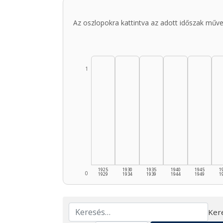
Az oszlopokra kattintva az adott időszak műve
1
1925
1930
1935
1940
1945
1
0
1929
1934
1939
1944
1949
1
Ker