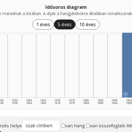
Idősoros diagram
i maradnak a listában. A díjak a hangjátékokra általában vonatkoznak,
1 éves
5 éves
10 éves
🏆
950
1955
1960
1965
1970
1975
1980
1985
1990
1995
954
1959
1964
1969
1974
1979
1984
1989
1994
1999
esés helye
van hang
van összefoglaló
Ré