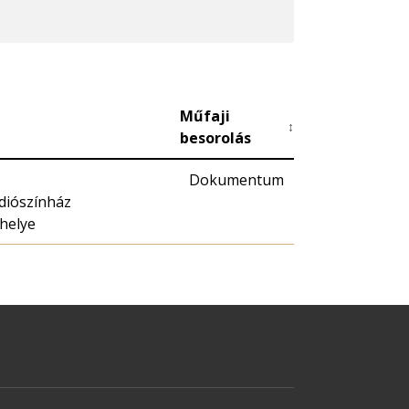
Műfaji
↕
besorolás
Dokumentum
diószínház
elye