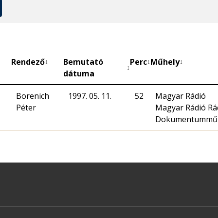
Rendező
Bemutató
Perc
Műhely
↕
↕
↕
↕
dátuma
Borenich
1997. 05. 11.
52
Magyar Rádió
Péter
Magyar Rádió Rá
Dokumentumműh