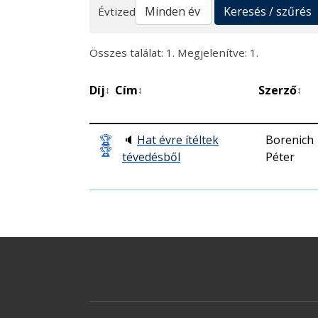
Keresés
Keresés / szűrés
Évtized
Összes találat: 1. Megjelenítve: 1.
Díj
Cím
Szerző
↕
↕
↕
🏆
🔈
Hat évre ítéltek
Borenich
🏆
tévedésből
Péter