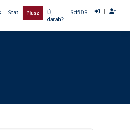
|
k
Stat
Új
ScifiDB
Plusz
darab?