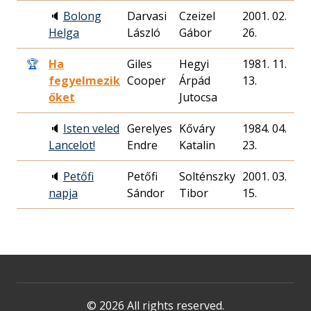
🔈
Bolong
Darvasi
Czeizel
2001. 02.
1
Helga
László
Gábor
26.
🏆
Ha
Giles
Hegyi
1981. 11.
5
fegyelmezik
Cooper
Árpád
13.
őket
Jutocsa
🔈
Isten veled
Gerelyes
Kőváry
1984. 04.
5
Lancelot!
Endre
Katalin
23.
🔈
Petőfi
Petőfi
Solténszky
2001. 03.
2
napja
Sándor
Tibor
15.
© 2026 All rights reserved.