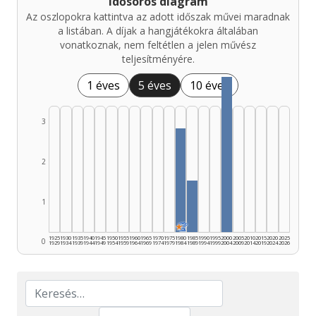
Idősoros diagram
Az oszlopokra kattintva az adott időszak művei maradnak
a listában. A díjak a hangjátékokra általában
vonatkoznak, nem feltétlen a jelen művész
teljesítményére.
1 éves
5 éves
10 éves
3
2
1
★
🏆
1925
1930
1935
1940
1945
1950
1955
1960
1965
1970
1975
1980
1985
1990
1995
2000
2005
2010
2015
2020
2025
0
1929
1934
1939
1944
1949
1954
1959
1964
1969
1974
1979
1984
1989
1994
1999
2004
2009
2014
2019
2024
2026