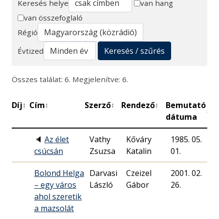
Keresés helye
van hang
van összefoglaló
Keresés
Régió
Keresés / szűrés
Évtized
Összes találat: 6. Megjelenítve: 6.
Díj
Cím
Szerző
Rendező
Bemutató
Pe
↕
↕
↕
↕
↕
dátuma
🔈
Az élet
Vathy
Kőváry
1985. 05.
4
csúcsán
Zsuzsa
Katalin
01.
Bolond Helga
Darvasi
Czeizel
2001. 02.
1
– egy város
László
Gábor
26.
ahol szeretik
a mazsolát