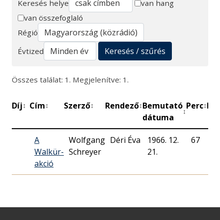
Keresés helye
van hang
van összefoglaló
Keresés
Régió
Keresés / szűrés
Évtized
Összes találat: 1. Megjelenítve: 1.
Díj
Cím
Szerző
Rendező
Bemutató
Perc
Mű
↕
↕
↕
↕
↕
↕
dátuma
A
Wolfgang
Déri Éva
1966. 12.
67
M
Walkür-
Schreyer
21.
Rá
akció