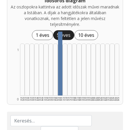
Idősoros diagram
Az oszlopokra kattintva az adott időszak művei maradnak
a listában. A díjak a hangjátékokra általában
vonatkoznak, nem feltétlen a jelen művész
teljesítményére.
1 éves
5 éves
10 éves
1
1925
1930
1935
1940
1945
1950
1955
1960
1965
1970
1975
1980
1985
1990
1995
2000
2005
2010
2015
2020
2025
0
1929
1934
1939
1944
1949
1954
1959
1964
1969
1974
1979
1984
1989
1994
1999
2004
2009
2014
2019
2024
2026