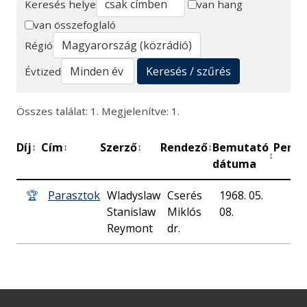
Keresés helye
van hang
van összefoglaló
Keresés
Régió
Keresés / szűrés
Évtized
Összes találat: 1. Megjelenítve: 1.
Díj
Cím
Szerző
Rendező
Bemutató
Perc
↕
↕
↕
↕
↕
↕
dátuma
🏆
Parasztok
Wladyslaw
Cserés
1968. 05.
Stanislaw
Miklós
08.
Reymont
dr.