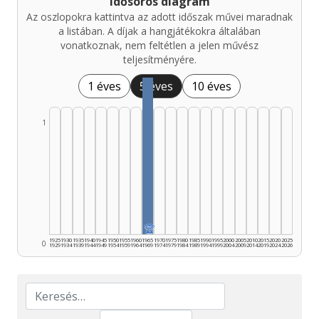
Idősoros diagram
Az oszlopokra kattintva az adott időszak művei maradnak
a listában. A díjak a hangjátékokra általában
vonatkoznak, nem feltétlen a jelen művész
teljesítményére.
1 éves
5 éves
10 éves
1
🏆
1925
1930
1935
1940
1945
1950
1955
1960
1965
1970
1975
1980
1985
1990
1995
2000
2005
2010
2015
2020
2025
0
1929
1934
1939
1944
1949
1954
1959
1964
1969
1974
1979
1984
1989
1994
1999
2004
2009
2014
2019
2024
2026