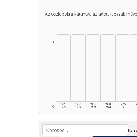
Az oszlopokra kattintva az adott időszak műve
1
1925
1930
1935
1940
1945
1
0
1929
1934
1939
1944
1949
1
Ker