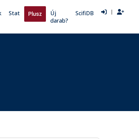
|
k
Stat
Új
ScifiDB
Plusz
darab?