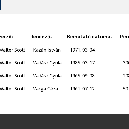
zerző
Rendező
Bemutató dátuma
Per
↕
↕
↕
Walter Scott
Kazán István
1971. 03. 04.
Walter Scott
Vadász Gyula
1985. 03. 17.
30
Walter Scott
Vadász Gyula
1965. 09. 08.
20
Walter Scott
Varga Géza
1961. 07. 12.
50