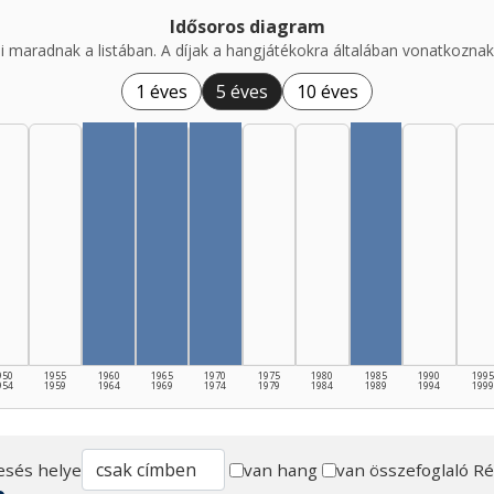
Idősoros diagram
i maradnak a listában. A díjak a hangjátékokra általában vonatkoznak,
1 éves
5 éves
10 éves
950
1955
1960
1965
1970
1975
1980
1985
1990
1995
954
1959
1964
1969
1974
1979
1984
1989
1994
1999
esés helye
van hang
van összefoglaló
Ré