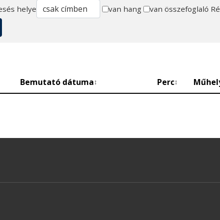
esés helye
van hang
van összefoglaló
Ré
Bemutató dátuma
Perc
Műhel
↕
↕