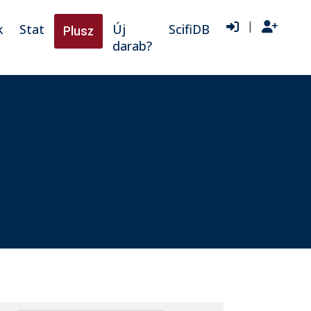
|
k
Stat
Új
ScifiDB
Plusz
darab?