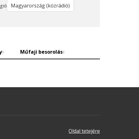
gió
y
Műfaji besorolás
↕
↕
Oldal tetejére