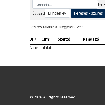
Ker
Keresés
Keresés / szűrés
Évtized
Összes találat: 0. Megjelenítve: 0.
Díj
Cím
Szerző
Rendező
↕
↕
↕
↕
Nincs találat.
© 2026 All rights reserved.