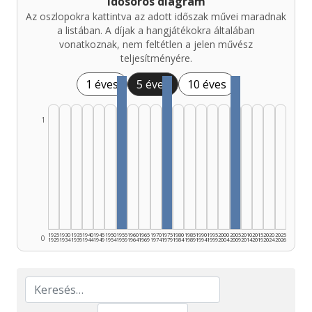
Idősoros diagram
Az oszlopokra kattintva az adott időszak művei maradnak
a listában. A díjak a hangjátékokra általában
vonatkoznak, nem feltétlen a jelen művész
teljesítményére.
1 éves
5 éves
10 éves
1
1925
1930
1935
1940
1945
1950
1955
1960
1965
1970
1975
1980
1985
1990
1995
2000
2005
2010
2015
2020
2025
0
1929
1934
1939
1944
1949
1954
1959
1964
1969
1974
1979
1984
1989
1994
1999
2004
2009
2014
2019
2024
2026