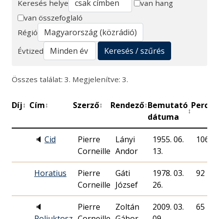
Keresés helye
van hang
van összefoglaló
Keresés
Régió
Keresés / szűrés
Évtized
Összes találat: 3. Megjelenítve: 3.
Díj
Cím
Szerző
Rendező
Bemutató
Perc
M
↕
↕
↕
↕
↕
↕
dátuma
🔈
Cid
Pierre
Lányi
1955. 06.
106
Corneille
Andor
13.
Horatius
Pierre
Gáti
1978. 03.
92
Corneille
József
26.
🔈
Pierre
Zoltán
2009. 03.
65
Poliuktosz
Corneille
Gábor
09.