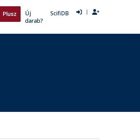
|
Új
ScifiDB
Plusz
darab?