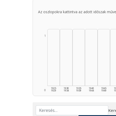
Az oszlopokra kattintva az adott időszak műve
1
1925
1930
1935
1940
1945
1
0
1929
1934
1939
1944
1949
1
Ker