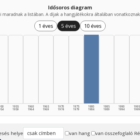
Idősoros diagram
i maradnak a listában. A díjak a hangjátékokra általában vonatkoznak,
1 éves
5 éves
10 éves
950
1955
1960
1965
1970
1975
1980
1985
1990
1995
954
1959
1964
1969
1974
1979
1984
1989
1994
1999
esés helye
van hang
van összefoglaló
Ré