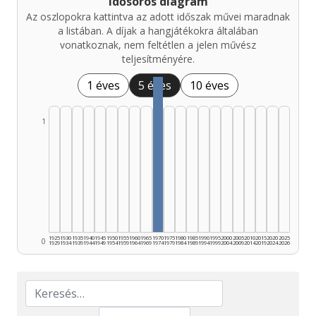
Idősoros diagram
Az oszlopokra kattintva az adott időszak művei maradnak
a listában. A díjak a hangjátékokra általában
vonatkoznak, nem feltétlen a jelen művész
teljesítményére.
1 éves
5 éves
10 éves
1
1925
1930
1935
1940
1945
1950
1955
1960
1965
1970
1975
1980
1985
1990
1995
2000
2005
2010
2015
2020
2025
0
1929
1934
1939
1944
1949
1954
1959
1964
1969
1974
1979
1984
1989
1994
1999
2004
2009
2014
2019
2024
2026