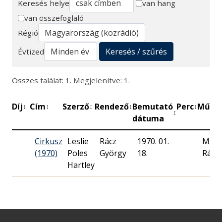
Keresés helye
van hang
van összefoglaló
Keresés
Régió
Keresés / szűrés
Évtized
Összes találat: 1. Megjelenítve: 1.
Díj
Cím
Szerző
Rendező
Bemutató
Perc
Műhel
↕
↕
↕
↕
↕
↕
dátuma
Cirkusz
Leslie
Rácz
1970. 01.
Magy
(1970)
Poles
György
18.
Rádi
Hartley