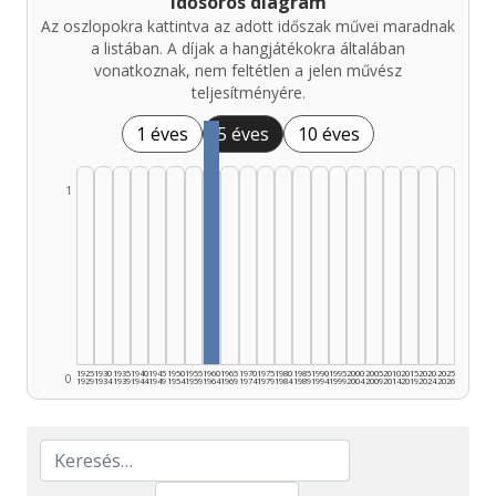
Idősoros diagram
Az oszlopokra kattintva az adott időszak művei maradnak
a listában. A díjak a hangjátékokra általában
vonatkoznak, nem feltétlen a jelen művész
teljesítményére.
1 éves
5 éves
10 éves
1
1925
1930
1935
1940
1945
1950
1955
1960
1965
1970
1975
1980
1985
1990
1995
2000
2005
2010
2015
2020
2025
0
1929
1934
1939
1944
1949
1954
1959
1964
1969
1974
1979
1984
1989
1994
1999
2004
2009
2014
2019
2024
2026