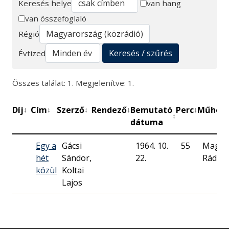
Keresés helye
van hang
van összefoglaló
Keresés
Régió
Keresés / szűrés
Évtized
Összes találat: 1. Megjelenítve: 1.
Díj
Cím
Szerző
Rendező
Bemutató
Perc
Műhely
↕
↕
↕
↕
↕
↕
dátuma
Egy a
Gácsi
1964. 10.
55
Magya
hét
Sándor,
22.
Rádió
közül
Koltai
Lajos