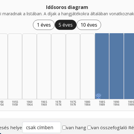
Idősoros diagram
i maradnak a listában. A díjak a hangjátékokra általában vonatkoznak,
1 éves
5 éves
10 éves
🏆
950
1955
1960
1965
1970
1975
1980
1985
1990
1995
954
1959
1964
1969
1974
1979
1984
1989
1994
1999
esés helye
van hang
van összefoglaló
Ré