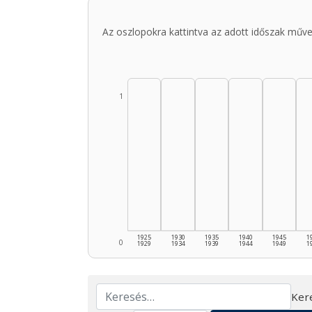
Az oszlopokra kattintva az adott időszak műve
1
1925
1930
1935
1940
1945
1
0
1929
1934
1939
1944
1949
1
Ker