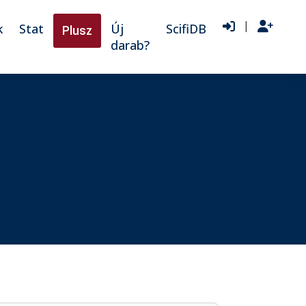
|
k
Stat
Új
ScifiDB
Plusz
darab?