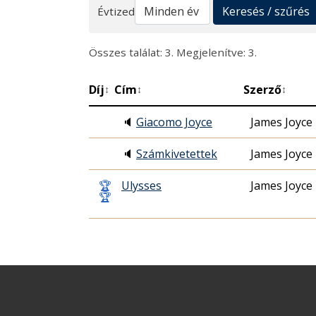
Keresés
Keresés / szűrés
Évtized
Összes találat: 3. Megjelenítve: 3.
Díj
Cím
Szerző
↕
↕
↕
🔈
Giacomo Joyce
James Joyce
🔈
Számkivetettek
James Joyce
🏆
Ulysses
James Joyce
🏆