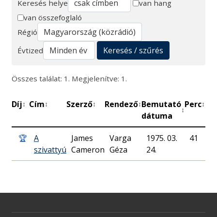
Keresés helye
van hang
van összefoglaló
Keresés
Régió
Keresés / szűrés
Évtized
Összes találat: 1. Megjelenítve: 1.
Díj
Cím
Szerző
Rendező
Bemutató
Perc
Mű
↕
↕
↕
↕
↕
↕
dátuma
🏆
A
James
Varga
1975. 03.
41
M
szivattyú
Cameron
Géza
24.
R