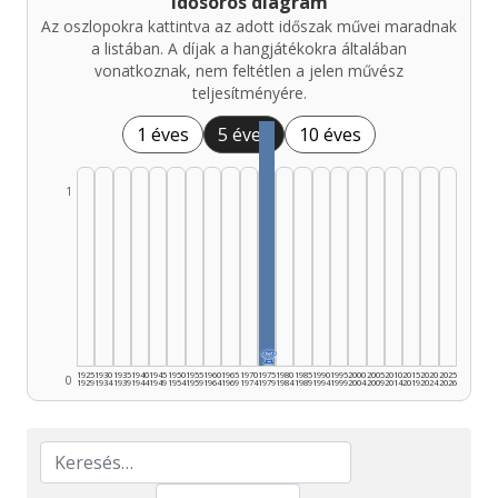
Idősoros diagram
Az oszlopokra kattintva az adott időszak művei maradnak
a listában. A díjak a hangjátékokra általában
vonatkoznak, nem feltétlen a jelen művész
teljesítményére.
1 éves
5 éves
10 éves
1
🏆
1925
1930
1935
1940
1945
1950
1955
1960
1965
1970
1975
1980
1985
1990
1995
2000
2005
2010
2015
2020
2025
0
1929
1934
1939
1944
1949
1954
1959
1964
1969
1974
1979
1984
1989
1994
1999
2004
2009
2014
2019
2024
2026