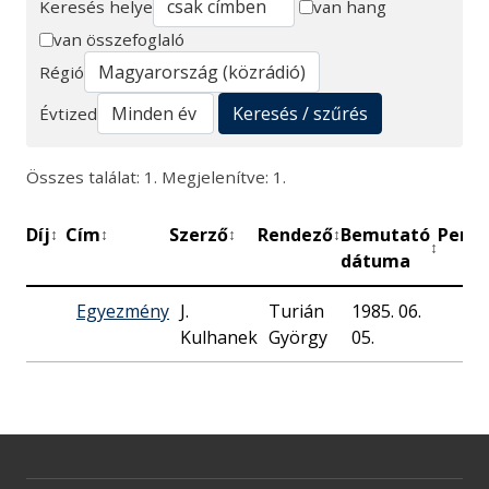
Keresés helye
van hang
van összefoglaló
Keresés
Régió
Keresés / szűrés
Évtized
Összes találat: 1. Megjelenítve: 1.
Díj
Cím
Szerző
Rendező
Bemutató
Perc
↕
↕
↕
↕
↕
↕
dátuma
Egyezmény
J.
Turián
1985. 06.
Kulhanek
György
05.