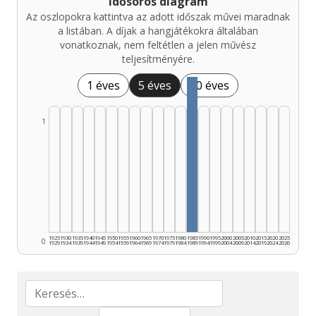
Idősoros diagram
Az oszlopokra kattintva az adott időszak művei maradnak
a listában. A díjak a hangjátékokra általában
vonatkoznak, nem feltétlen a jelen művész
teljesítményére.
1 éves
5 éves
10 éves
1
1925
1930
1935
1940
1945
1950
1955
1960
1965
1970
1975
1980
1985
1990
1995
2000
2005
2010
2015
2020
2025
0
1929
1934
1939
1944
1949
1954
1959
1964
1969
1974
1979
1984
1989
1994
1999
2004
2009
2014
2019
2024
2026