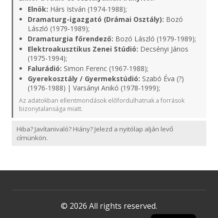
Elnök:
Hárs István (1974-1988);
Dramaturg-igazgató (Drámai Osztály):
Bozó
László (1979-1989);
Dramaturgia főrendező:
Bozó László (1979-1989);
Elektroakusztikus Zenei Stúdió:
Decsényi János
(1975-1994);
Falurádió:
Simon Ferenc (1967-1988);
Gyerekosztály / Gyermekstúdió:
Szabó Éva (?)
(1976-1988) | Varsányi Anikó (1978-1999);
Az adatokban ellentmondások előfordulhatnak a források
bizonytalansága miatt.
Hiba? Javítanivaló? Hiány? Jelezd a nyitólap alján levő
címünkön.
© 2026 All rights reserved.