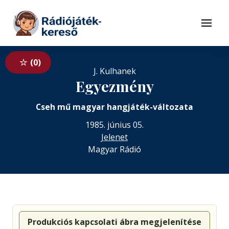
Tovább a navigációhoz
Tovább a tartalomhoz
Menü
0
J. Kulhanek
Egyezmény
Cseh mű magyar hangjáték-változata
1985. június 05.
Jelenet
Magyar Rádió
Produkciós kapcsolati ábra megjelenítése