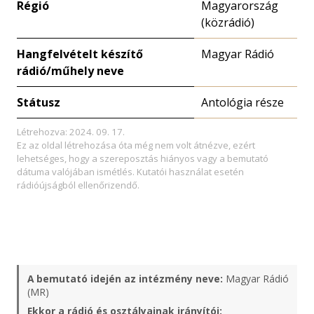
Régió
Magyarország
(közrádió)
Hangfelvételt készítő
Magyar Rádió
rádió/műhely neve
Státusz
Antológia része
Létrehozva: 2024. 09. 17.
Ez az oldal létrehozása óta még nem volt átnézve, ezért
lehetséges, hogy a szereposztás hiányos vagy a bemutató
dátuma valójában ismétlés. Kutatói használat esetén
rádióújságból ellenőrizendő.
A bemutató idején az intézmény neve:
Magyar Rádió
(MR)
Ekkor a rádió és osztályainak irányítói: