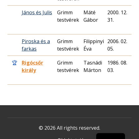
János és Julis
Grimm
Máté
2000. 12.
5
testvérek
Gábor
31.
Piroska és a
Grimm
Filippinyi
2006. 02.
1
farkas
testvérek
Éva
05.
🏆
Rigócsőr
Grimm
Tasnádi
1986. 08.
5
király
testvérek
Márton
03.
© 2026 All rights reserved.