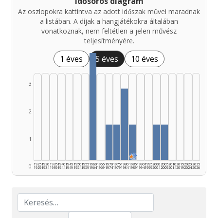
Idősoros diagram
Az oszlopokra kattintva az adott időszak művei maradnak
a listában. A díjak a hangjátékokra általában
vonatkoznak, nem feltétlen a jelen művész
teljesítményére.
1 éves
5 éves
10 éves
3
2
1
★
🏆
1925
1930
1935
1940
1945
1950
1955
1960
1965
1970
1975
1980
1985
1990
1995
2000
2005
2010
2015
2020
2025
0
1929
1934
1939
1944
1949
1954
1959
1964
1969
1974
1979
1984
1989
1994
1999
2004
2009
2014
2019
2024
2026