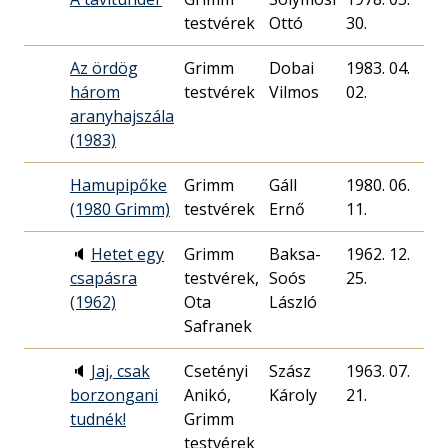
testvérek
Ottó
30.
Az ördög
Grimm
Dobai
1983. 04.
4
három
testvérek
Vilmos
02.
aranyhajszála
(1983)
Hamupipőke
Grimm
Gáll
1980. 06.
(1980 Grimm)
testvérek
Ernő
11.
🔈
Hetet egy
Grimm
Baksa-
1962. 12.
7
csapásra
testvérek,
Soós
25.
(1962)
Ota
László
Safranek
🔈
Jaj, csak
Csetényi
Szász
1963. 07.
5
borzongani
Anikó,
Károly
21.
tudnék!
Grimm
testvérek