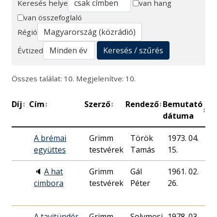
Keresés helye
van hang
van összefoglaló
Keresés
Régió
Keresés / szűrés
Évtized
Összes találat: 10. Megjelenítve: 10.
Díj
Cím
Szerző
Rendező
Bemutató
Pe
↕
↕
↕
↕
↕
dátuma
A brémai
Grimm
Török
1973. 04.
5
együttes
testvérek
Tamás
15.
🔈
A hat
Grimm
Gál
1961. 02.
4
cimbora
testvérek
Péter
26.
A tavitündér
Grimm
Solymosi
1978. 03.
1