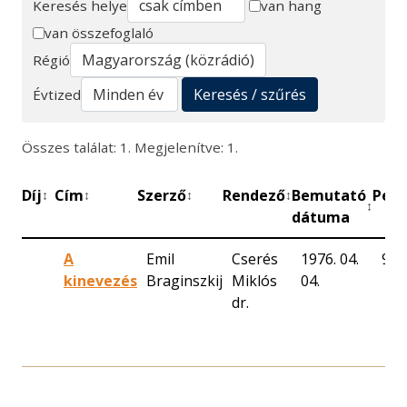
Keresés helye
van hang
van összefoglaló
Keresés
Régió
Keresés / szűrés
Évtized
Összes találat: 1. Megjelenítve: 1.
Díj
Cím
Szerző
Rendező
Bemutató
Perc
↕
↕
↕
↕
↕
dátuma
A
Emil
Cserés
1976. 04.
90
kinevezés
Braginszkij
Miklós
04.
dr.