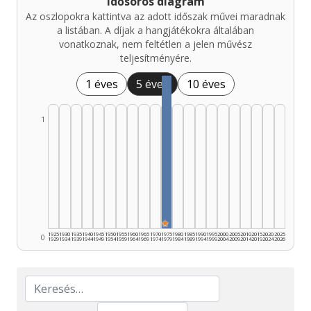
Idősoros diagram
Az oszlopokra kattintva az adott időszak művei maradnak
a listában. A díjak a hangjátékokra általában
vonatkoznak, nem feltétlen a jelen művész
teljesítményére.
1 éves
5 éves
10 éves
1
★
1925
1930
1935
1940
1945
1950
1955
1960
1965
1970
1975
1980
1985
1990
1995
2000
2005
2010
2015
2020
2025
0
1929
1934
1939
1944
1949
1954
1959
1964
1969
1974
1979
1984
1989
1994
1999
2004
2009
2014
2019
2024
2026