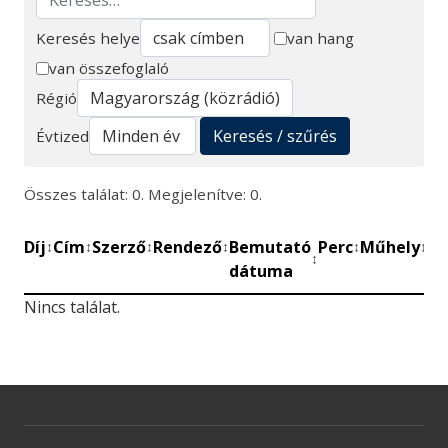
Keresés helye
van hang
van összefoglaló
Keresés
Régió
Keresés / szűrés
Évtized
Összes találat: 0. Megjelenítve: 0.
Díj
Cím
Szerző
Rendező
Bemutató
Perc
Műhely
Mű
↕
↕
↕
↕
↕
↕
↕
dátuma
be
Nincs találat.