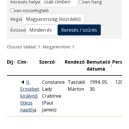
Keresés helye
van hang
van összefoglaló
Keresés
Régió
Keresés / szűrés
Évtized
Összes találat: 1. Megjelenítve: 1.
Díj
Cím
Szerző
Rendező
Bemutató
Perc
M
↕
↕
↕
↕
↕
↕
dátuma
🔈
II.
Constance
Tasnádi
1994. 05.
120
Erzsébet
Lady
Márton
30.
királynő
Crabtree
titkos
(Paul
naplója
James)