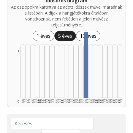
Idősoros diagram
Az oszlopokra kattintva az adott időszak művei maradnak
a listában. A díjak a hangjátékokra általában
vonatkoznak, nem feltétlen a jelen művész
teljesítményére.
1 éves
5 éves
10 éves
1
1925
1930
1935
1940
1945
1950
1955
1960
1965
1970
1975
1980
1985
1990
1995
2000
2005
2010
2015
2020
2025
0
1929
1934
1939
1944
1949
1954
1959
1964
1969
1974
1979
1984
1989
1994
1999
2004
2009
2014
2019
2024
2026