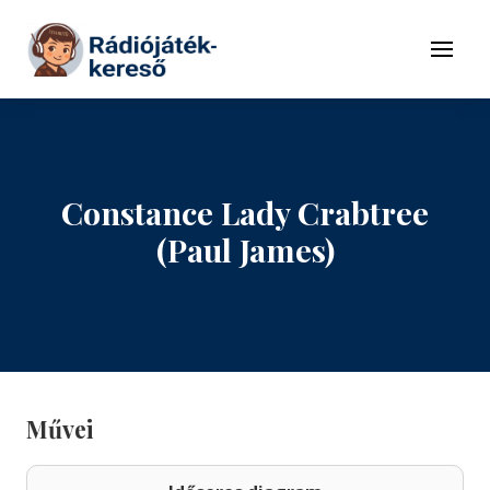
Tovább a navigációhoz
Tovább a tartalomhoz
Menü
Constance Lady Crabtree
(Paul James)
Művei