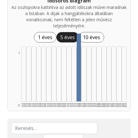
Idősoros diagram
Az oszlopokra kattintva az adott időszak művei maradnak
a listában. A díjak a hangjátékokra általában
vonatkoznak, nem feltétlen a jelen művész
teljesítményére.
1 éves
5 éves
10 éves
1
1925
1930
1935
1940
1945
1950
1955
1960
1965
1970
1975
1980
1985
1990
1995
2000
2005
2010
2015
2020
2025
0
1929
1934
1939
1944
1949
1954
1959
1964
1969
1974
1979
1984
1989
1994
1999
2004
2009
2014
2019
2024
2026