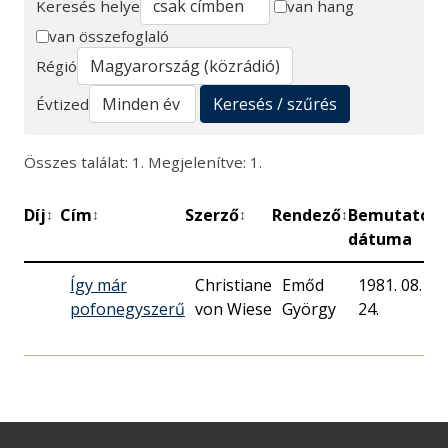
Keresés helye
van hang
van összefoglaló
Keresés
Régió
Keresés / szűrés
Évtized
Összes találat: 1. Megjelenítve: 1.
Díj
Cím
Szerző
Rendező
Bemutató
P
↕
↕
↕
↕
↕
dátuma
Így már
Christiane
Emőd
1981. 08.
pofonegyszerű
von Wiese
György
24.