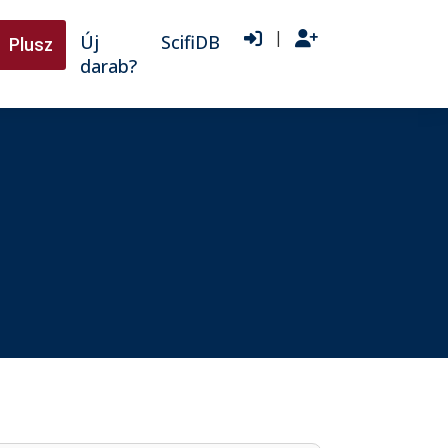
|
Új
ScifiDB
Plusz
darab?