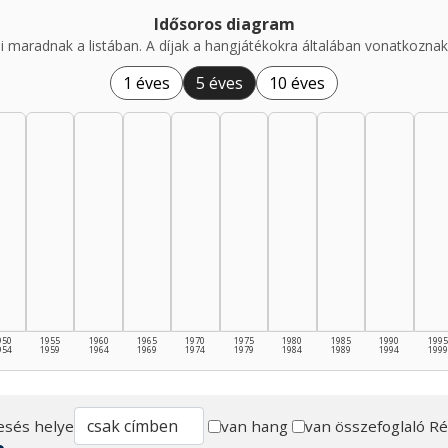
Idősoros diagram
i maradnak a listában. A díjak a hangjátékokra általában vonatkoznak,
1 éves
5 éves
10 éves
950
1955
1960
1965
1970
1975
1980
1985
1990
1995
954
1959
1964
1969
1974
1979
1984
1989
1994
1999
esés helye
van hang
van összefoglaló
Ré