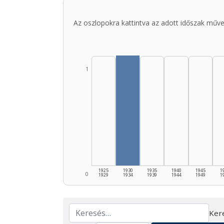
Az oszlopokra kattintva az adott időszak műve
1
1925
1930
1935
1940
1945
1
0
1929
1934
1939
1944
1949
1
Ker