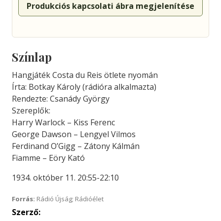
Produkciós kapcsolati ábra megjelenítése
Színlap
Hangjáték Costa du Reis ötlete nyomán
Írta: Botkay Károly (rádióra alkalmazta)
Rendezte: Csanády György
Szereplők:
Harry Warlock – Kiss Ferenc
George Dawson – Lengyel Vilmos
Ferdinand O’Gigg – Zátony Kálmán
Fiamme – Eöry Kató
1934. október 11. 20:55-22:10
Forrás:
Rádió Újság; Rádióélet
Szerző: