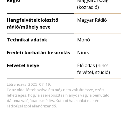
Régió
Magyarország
(közrádió)
Hangfelvételt készítő
Magyar Rádió
rádió/műhely neve
Technikai adatok
Monó
Eredeti korhatári besorolás
Nincs
Felvétel helye
Élő adás (nincs
felvétel, stúdió)
Létrehozva: 2025. 07. 19.
Ez az oldal létrehozása óta még nem volt átnézve, ezért
lehetséges, hogy a szereposztás hiányos vagy a bemutató
dátuma valójában ismétlés. Kutatói használat esetén
rádióújságból ellenőrizendő.