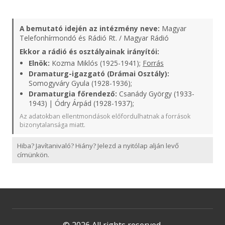
A bemutató idején az intézmény neve:
Magyar
Telefonhírmondó és Rádió Rt. / Magyar Rádió
Ekkor a rádió és osztályainak irányítói:
Elnök:
Kozma Miklós (1925-1941);
Forrás
Dramaturg-igazgató (Drámai Osztály):
Somogyváry Gyula (1928-1936);
Dramaturgia főrendező:
Csanády György (1933-
1943) | Ódry Árpád (1928-1937);
Az adatokban ellentmondások előfordulhatnak a források
bizonytalansága miatt.
Hiba? Javítanivaló? Hiány? Jelezd a nyitólap alján levő
címünkön.