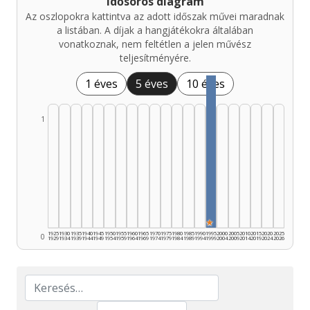
Idősoros diagram
Az oszlopokra kattintva az adott időszak művei maradnak
a listában. A díjak a hangjátékokra általában
vonatkoznak, nem feltétlen a jelen művész
teljesítményére.
1 éves
5 éves
10 éves
1
★
1925
1930
1935
1940
1945
1950
1955
1960
1965
1970
1975
1980
1985
1990
1995
2000
2005
2010
2015
2020
2025
0
1929
1934
1939
1944
1949
1954
1959
1964
1969
1974
1979
1984
1989
1994
1999
2004
2009
2014
2019
2024
2026