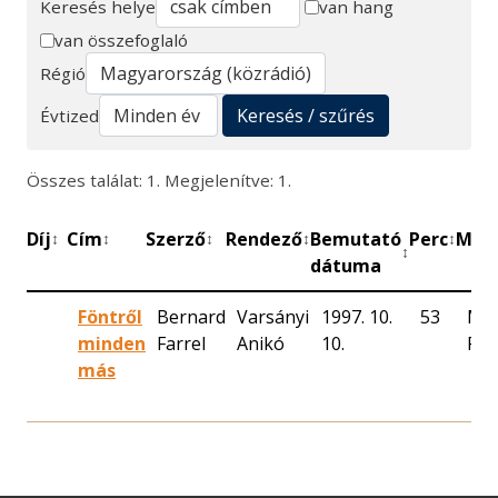
Keresés helye
van hang
van összefoglaló
Keresés
Régió
Keresés / szűrés
Évtized
Összes találat: 1. Megjelenítve: 1.
Díj
Cím
Szerző
Rendező
Bemutató
Perc
Műh
↕
↕
↕
↕
↕
↕
dátuma
Föntről
Bernard
Varsányi
1997. 10.
53
Ma
minden
Farrel
Anikó
10.
Rád
más