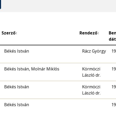
Szerző
Rendező
Be
↕
↕
dá
Békés István
Rácz György
19
Békés István, Molnár Miklós
Körmöczi
19
László dr.
Békés István
Körmöczi
19
László dr.
Békés István
19