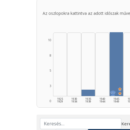
Az oszlopokra kattintva az adott időszak műve
10
8
5
3
★
🏆
★
1925
1930
1935
1940
1945
1
0
1929
1934
1939
1944
1949
1
Ker