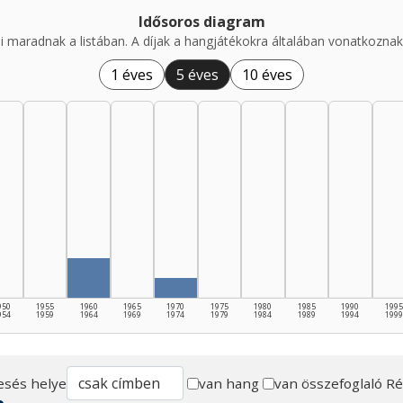
Idősoros diagram
i maradnak a listában. A díjak a hangjátékokra általában vonatkoznak,
1 éves
5 éves
10 éves
950
1955
1960
1965
1970
1975
1980
1985
1990
1995
954
1959
1964
1969
1974
1979
1984
1989
1994
1999
esés helye
van hang
van összefoglaló
Ré