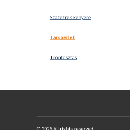
Százezrek kenyere
Társbérlet
Trónfosztás
© 2026 All rights reserved.