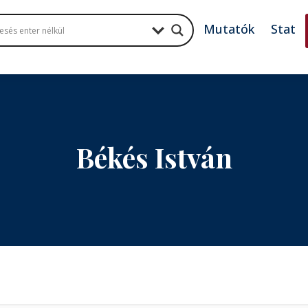
Mutatók
Stat
Békés István