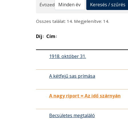
Keresés
Keresés / szűrés
Évtized
Összes találat: 14. Megjelenítve: 14.
Díj
Cím
↕
↕
1918. október 31.
A kétfejű sas prímása
A nagy riport = Az idő szárnyán
Becsületes megtaláló