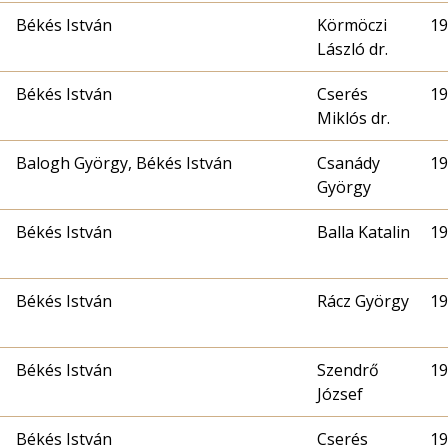
Békés István
Körmöczi
19
László dr.
Békés István
Cserés
19
Miklós dr.
Balogh György, Békés István
Csanády
19
György
Békés István
Balla Katalin
19
Békés István
Rácz György
19
Békés István
Szendrő
19
József
Békés István
Cserés
19