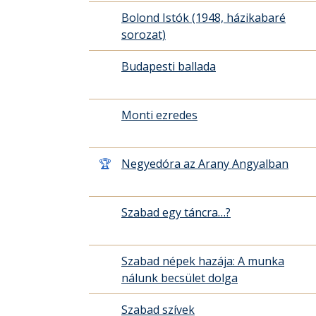
Bolond Istók (1948, házikabaré
sorozat)
Budapesti ballada
Monti ezredes
🏆
Negyedóra az Arany Angyalban
Szabad egy táncra…?
Szabad népek hazája: A munka
nálunk becsület dolga
Szabad szívek