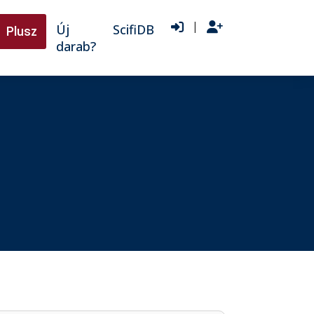
|
Új
ScifiDB
Plusz
darab?