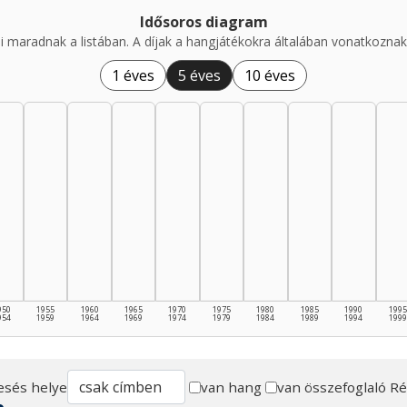
Idősoros diagram
i maradnak a listában. A díjak a hangjátékokra általában vonatkoznak,
1 éves
5 éves
10 éves
950
1955
1960
1965
1970
1975
1980
1985
1990
1995
954
1959
1964
1969
1974
1979
1984
1989
1994
1999
esés helye
van hang
van összefoglaló
Ré