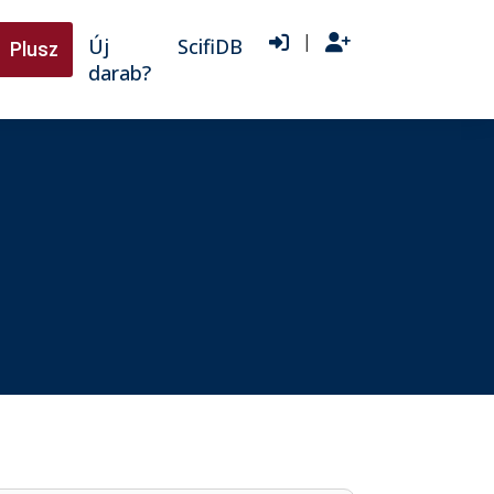
|
Új
ScifiDB
Plusz
darab?