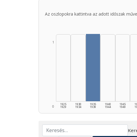
Az oszlopokra kattintva az adott időszak műve
1
1925
1930
1935
1940
1945
1
0
1929
1934
1939
1944
1949
1
Ker