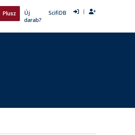
|
Új
ScifiDB
Plusz
darab?