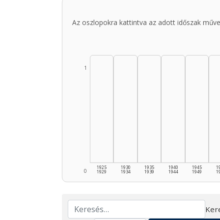
Az oszlopokra kattintva az adott időszak műve
1
1925
1930
1935
1940
1945
1
0
1929
1934
1939
1944
1949
1
Ker