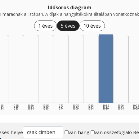
Idősoros diagram
i maradnak a listában. A díjak a hangjátékokra általában vonatkoznak,
1 éves
5 éves
10 éves
950
1955
1960
1965
1970
1975
1980
1985
1990
1995
954
1959
1964
1969
1974
1979
1984
1989
1994
1999
esés helye
van hang
van összefoglaló
Ré