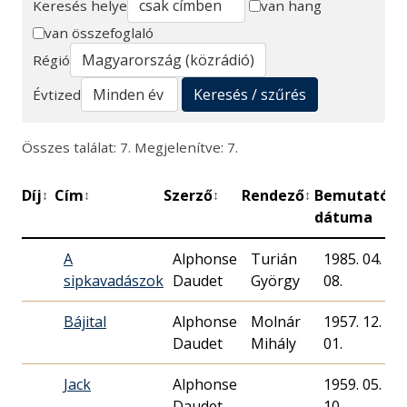
Keresés helye
van hang
van összefoglaló
Keresés
Régió
Keresés / szűrés
Évtized
Összes találat: 7. Megjelenítve: 7.
Díj
Cím
Szerző
Rendező
Bemutató
P
↕
↕
↕
↕
↕
dátuma
A
Alphonse
Turián
1985. 04.
sipkavadászok
Daudet
György
08.
Bájital
Alphonse
Molnár
1957. 12.
Daudet
Mihály
01.
Jack
Alphonse
1959. 05.
Daudet
10.