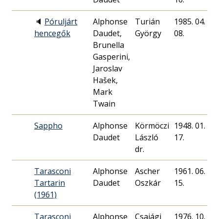
🔈
Póruljárt
Alphonse
Turián
1985. 04.
hencegők
Daudet,
György
08.
Brunella
Gasperini,
Jaroslav
Hašek,
Mark
Twain
Sappho
Alphonse
Körmöczi
1948. 01.
Daudet
László
17.
dr.
Tarasconi
Alphonse
Ascher
1961. 06.
Tartarin
Daudet
Oszkár
15.
(1961)
Tarasconi
Alphonse
Csajági
1976. 10.