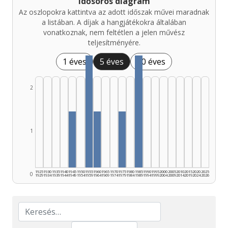
Idősoros diagram
Az oszlopokra kattintva az adott időszak művei maradnak
a listában. A díjak a hangjátékokra általában
vonatkoznak, nem feltétlen a jelen művész
teljesítményére.
1 éves
5 éves
10 éves
2
1
1925
1930
1935
1940
1945
1950
1955
1960
1965
1970
1975
1980
1985
1990
1995
2000
2005
2010
2015
2020
2025
0
1929
1934
1939
1944
1949
1954
1959
1964
1969
1974
1979
1984
1989
1994
1999
2004
2009
2014
2019
2024
2026