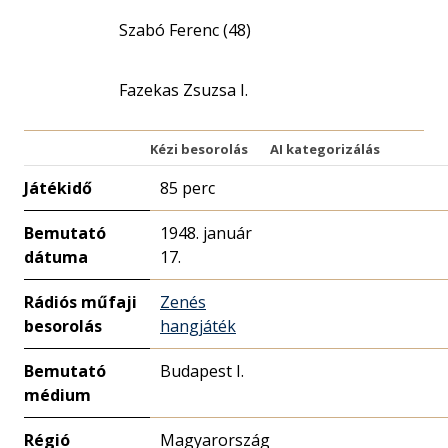
Szabó Ferenc (48)
Fazekas Zsuzsa I.
Kézi besorolás
AI kategorizálás
Játékidő
85 perc
Bemutató
1948. január
dátuma
17.
Rádiós műfaji
Zenés
besorolás
hangjáték
Bemutató
Budapest I.
médium
Régió
Magyarország