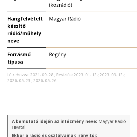
(közrádió)
Hangfelvételt
Magyar Rádió
készítő
rádió/műhely
neve
Forrásmű
Regény
típusa
Létrehozva: 2021. 09. 28.; Revíziók: 2023. 01. 13.; 2023. 09. 13.;
2026. 05. 23.; 2026. 05. 26.
A bemutató idején az intézmény neve:
Magyar Rádió
Hivatal
Ekkor a rádió és osztályainak irányítói: