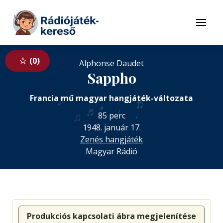
Tovább a navigációhoz
Tovább a tartalomhoz
Menü
0
Alphonse Daudet
Sappho
♪
♪
Francia mű magyar hangjáték-változata
♫
♬
♬
♪
♩
♫
85 perc
1948. január 17.
Zenés hangjáték
Magyar Rádió
Produkciós kapcsolati ábra megjelenítése