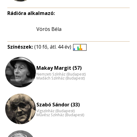
Rádióra alkalmazó:
Vörös Béla
Színészek:
(10 fő, átl. 44 év)
Életkori
eloszlás
nagyítása
Makay Margit (57)
Nemzeti Színház (Budapest)
Madách Színház (Budapest)
Szabó Sándor (33)
Vígszínház (Budapest)
Művész Színház (Budapest)