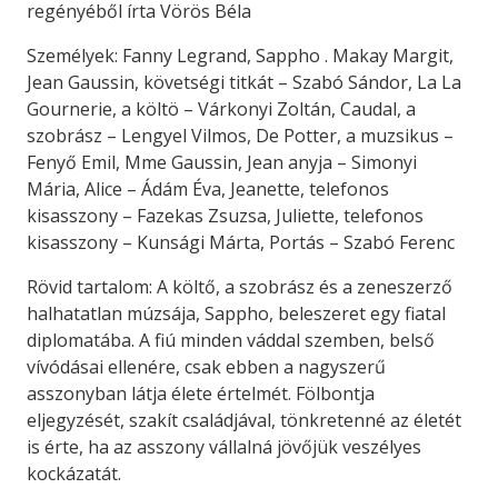
regényéből írta Vörös Béla
Személyek: Fanny Legrand, Sappho . Makay Margit,
Jean Gaussin, követségi titkát – Szabó Sándor, La La
Gournerie, a költö – Várkonyi Zoltán, Caudal, a
szobrász – Lengyel Vilmos, De Potter, a muzsikus –
Fenyő Emil, Mme Gaussin, Jean anyja – Simonyi
Mária, Alice – Ádám Éva, Jeanette, telefonos
kisasszony – Fazekas Zsuzsa, Juliette, telefonos
kisasszony – Kunsági Márta, Portás – Szabó Ferenc
Rövid tartalom: A költő, a szobrász és a zeneszerző
halhatatlan múzsája, Sappho, beleszeret egy fiatal
diplomatába. A fiú minden váddal szemben, belső
vívódásai ellenére, csak ebben a nagyszerű
asszonyban látja élete értelmét. Fölbontja
eljegyzését, szakít családjával, tönkretenné az életét
is érte, ha az asszony vállalná jövőjük veszélyes
kockázatát.