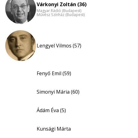
Várkonyi Zoltán (36)
Magyar Rádió (Budapest)
Művész Színház (Budapest)
Lengyel Vilmos (57)
Fenyő Emil (59)
Simonyi Mária (60)
Ádám Éva (5)
Kunsági Márta