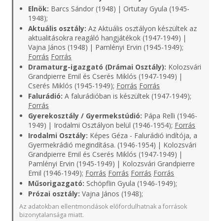
Elnök:
Barcs Sándor (1948) | Ortutay Gyula (1945-
1948);
Aktuális osztály:
Az Aktuális osztályon készültek az
aktualitásokra reagáló hangjátékok (1947-1949) |
Vajna János (1948) | Pamlényi Ervin (1945-1949);
Forrás
Forrás
Dramaturg-igazgató (Drámai Osztály):
Kolozsvári
Grandpierre Emil és Cserés Miklós (1947-1949) |
Cserés Miklós (1945-1949);
Forrás
Forrás
Falurádió:
A falurádióban is készültek (1947-1949);
Forrás
Gyerekosztály / Gyermekstúdió:
Pápa Relli (1946-
1949) | Irodalmi Osztályon belül (1946-1954);
Forrás
Irodalmi Osztály:
Képes Géza - Falurádió indítója, a
Gyermekrádió megindítása. (1946-1954) | Kolozsvári
Grandpierre Emil és Cserés Miklós (1947-1949) |
Pamlényi Ervin (1945-1949) | Kolozsvári Grandpierre
Emil (1946-1949);
Forrás
Forrás
Forrás
Forrás
Műsorigazgató:
Schöpflin Gyula (1946-1949);
Prózai osztály:
Vajna János (1948);
Az adatokban ellentmondások előfordulhatnak a források
bizonytalansága miatt.