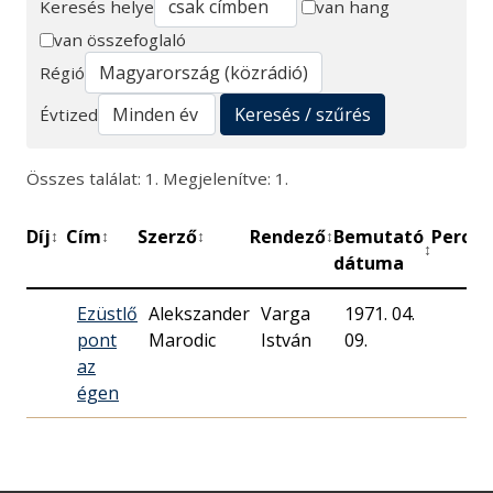
Keresés helye
van hang
van összefoglaló
Keresés
Régió
Keresés / szűrés
Évtized
Összes találat: 1. Megjelenítve: 1.
Díj
Cím
Szerző
Rendező
Bemutató
Perc
M
↕
↕
↕
↕
↕
↕
dátuma
Ezüstlő
Alekszander
Varga
1971. 04.
pont
Marodic
István
09.
az
égen