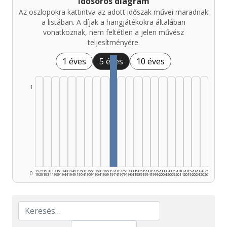
Idősoros diagram
Az oszlopokra kattintva az adott időszak művei maradnak
a listában. A díjak a hangjátékokra általában
vonatkoznak, nem feltétlen a jelen művész
teljesítményére.
1 éves
5 éves
10 éves
1
1925
1930
1935
1940
1945
1950
1955
1960
1965
1970
1975
1980
1985
1990
1995
2000
2005
2010
2015
2020
2025
0
1929
1934
1939
1944
1949
1954
1959
1964
1969
1974
1979
1984
1989
1994
1999
2004
2009
2014
2019
2024
2026