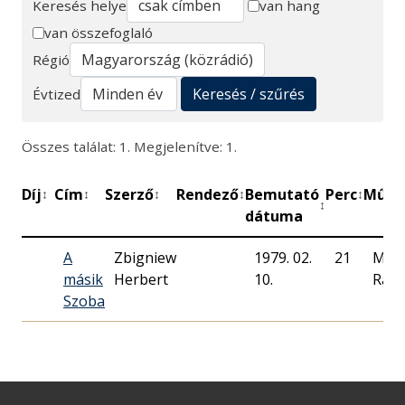
Keresés helye
van hang
van összefoglaló
Keresés
Régió
Keresés / szűrés
Évtized
Összes találat: 1. Megjelenítve: 1.
Díj
Cím
Szerző
Rendező
Bemutató
Perc
Műhe
↕
↕
↕
↕
↕
↕
dátuma
A
Zbigniew
1979. 02.
21
Mag
másik
Herbert
10.
Rádi
Szoba