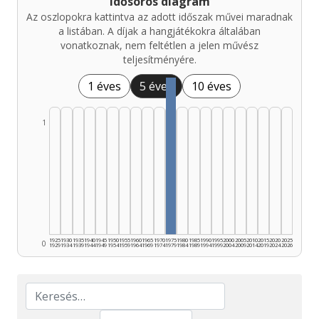
Idősoros diagram
Az oszlopokra kattintva az adott időszak művei maradnak
a listában. A díjak a hangjátékokra általában
vonatkoznak, nem feltétlen a jelen művész
teljesítményére.
1 éves
5 éves
10 éves
1
1925
1930
1935
1940
1945
1950
1955
1960
1965
1970
1975
1980
1985
1990
1995
2000
2005
2010
2015
2020
2025
0
1929
1934
1939
1944
1949
1954
1959
1964
1969
1974
1979
1984
1989
1994
1999
2004
2009
2014
2019
2024
2026